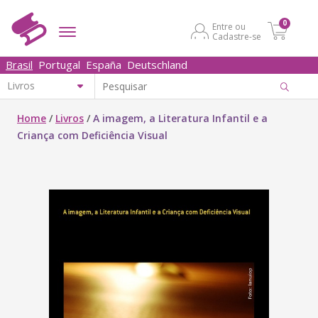
0
Entre ou
Cadastre-se
Brasil
Portugal
España
Deutschland
Home
/
Livros
/
A imagem, a Literatura Infantil e a
Criança com Deficiência Visual