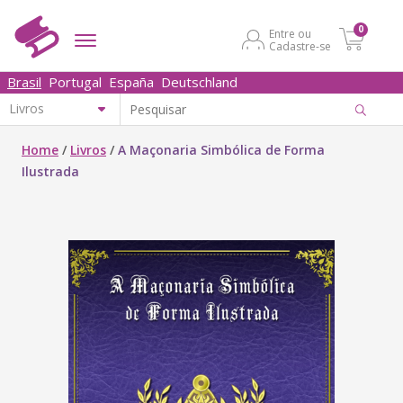
0
Entre ou
Cadastre-se
Brasil
Portugal
España
Deutschland
Home
/
Livros
/
A Maçonaria Simbólica de Forma
Ilustrada