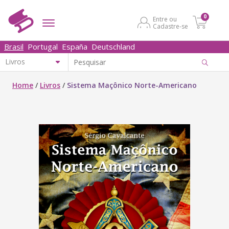
0
Entre ou
Cadastre-se
Brasil
Portugal
España
Deutschland
Home
/
Livros
/
Sistema Maçônico Norte-Americano