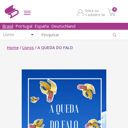
0
Entre ou
Cadastre-se
Brasil
Portugal
España
Deutschland
Home
/
Livros
/
A QUEDA DO FALO