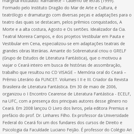
marginal intitulado: Ramalhete – caderno de letras (1999).
Formado pelo Instituto Dragão do Mar de Arte e Cultura, é
teatrólogo e dramaturgo com diversas peças e adaptações para o
teatro das quais se destacam, pelos prêmios conquistados, A
Morte e a alta costura, Agosto e Os sertões. Idealizador da Cia.
Teatral Moreira Campos, e dos projetos Vestibular em Pauta e
Vestibular em Cena, especializou-se em adaptações teatrais de
grandes obras literárias. Amante do Sobrenatural criou o GRELF
(Grupo de Estudos de Literatura Fantástica), que o motivou a
viajar o Ceará inteiro em busca de histórias de assombração,
trabalho que resultou no CD VISAGE – Memória oral do Ceará –
Prêmio Literário da FUNCET. Volumes I II e III. Criador da Revista
Brasileira de Literatura Fantástica. Em 30 de maio de 2006,
organizou o I Encontro Cearense de Literatura Fantástica - ECELF,
na UFC, com a presença dos principais autores desse gênero no
Ceará. Em 2008 lançou O Livro dos livros, pela editora Premius e
prefácio do prof. Dr. Linhares Filho. Ex-professor da Universidade
Federal do Ceará foi um dos fundares dos cursos de Direito e
Psicologia da Faculdade Luciano Feijão. É professor do Colégio Ari