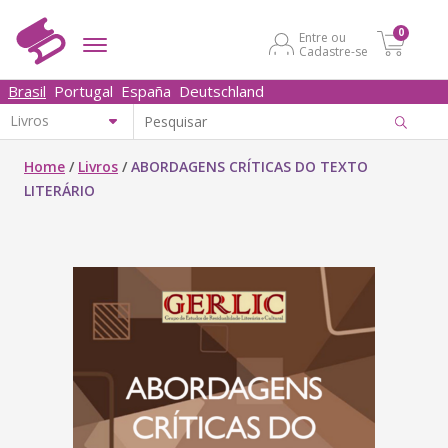
0
Entre ou
Cadastre-se
Brasil
Portugal
España
Deutschland
Home
/
Livros
/
ABORDAGENS CRÍTICAS DO TEXTO
LITERÁRIO