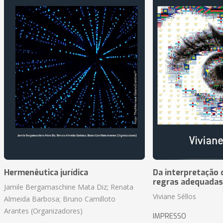
Hermenêutica jurídica
Da interpretação c
regras adequadas
Jamile Bergamaschine Mata Diz; Renata
Viviane Séllos
Almeida Barbosa; Bruno Camilloto
Arantes (Organizadores)
IMPRESSO