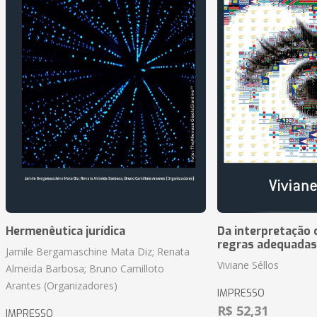
Hermenêutica jurídica
Da interpretação c
regras adequadas
Jamile Bergamaschine Mata Diz; Renata
Viviane Séllos
Almeida Barbosa; Bruno Camilloto
Arantes (Organizadores)
IMPRESSO
R$ 52,31
IMPRESSO