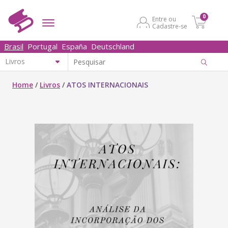
0
Entre ou
Cadastre-se
Brasil
Portugal
España
Deutschland
Home
/
Livros
/
ATOS INTERNACIONAIS