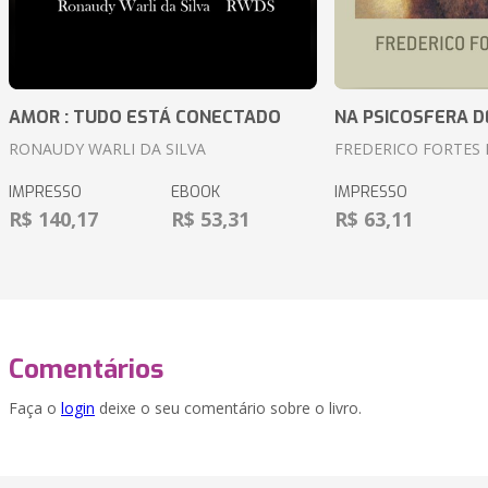
AMOR : TUDO ESTÁ CONECTADO
NA PSICOSFERA D
RONAUDY WARLI DA SILVA
FREDERICO FORTES 
IMPRESSO
EBOOK
IMPRESSO
R$ 140,17
R$ 53,31
R$ 63,11
Comentários
Faça o
login
deixe o seu comentário sobre o livro.