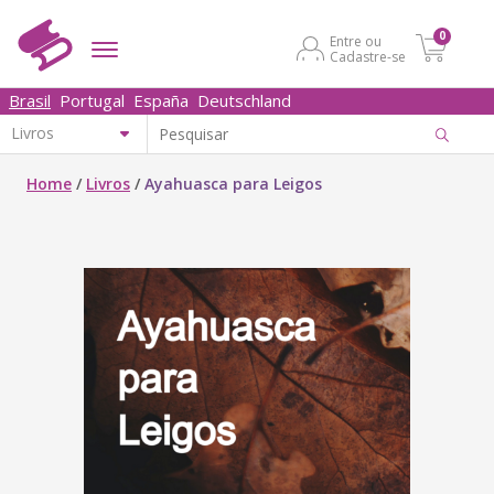
0
Entre ou
Cadastre-se
Brasil
Portugal
España
Deutschland
Home
/
Livros
/
Ayahuasca para Leigos