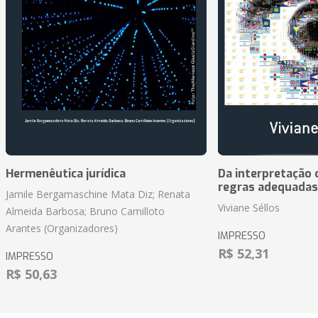
Hermenêutica jurídica
Da interpretação c
regras adequadas
Jamile Bergamaschine Mata Diz; Renata
Viviane Séllos
Almeida Barbosa; Bruno Camilloto
Arantes (Organizadores)
IMPRESSO
R$ 52,31
IMPRESSO
R$ 50,63