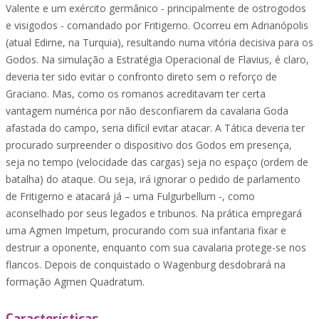
Valente e um exército germânico - principalmente de ostrogodos
e visigodos - comandado por Fritigerno. Ocorreu em Adrianópolis
(atual Edirne, na Turquia), resultando numa vitória decisiva para os
Godos. Na simulação a Estratégia Operacional de Flavius, é claro,
deveria ter sido evitar o confronto direto sem o reforço de
Graciano. Mas, como os romanos acreditavam ter certa
vantagem numérica por não desconfiarem da cavalaria Goda
afastada do campo, seria difícil evitar atacar. A Tática deveria ter
procurado surpreender o dispositivo dos Godos em presença,
seja no tempo (velocidade das cargas) seja no espaço (ordem de
batalha) do ataque. Ou seja, irá ignorar o pedido de parlamento
de Fritigerno e atacará já – uma Fulgurbellum -, como
aconselhado por seus legados e tribunos. Na prática empregará
uma Agmen Impetum, procurando com sua infantaria fixar e
destruir a oponente, enquanto com sua cavalaria protege-se nos
flancos. Depois de conquistado o Wagenburg desdobrará na
formação Agmen Quadratum.