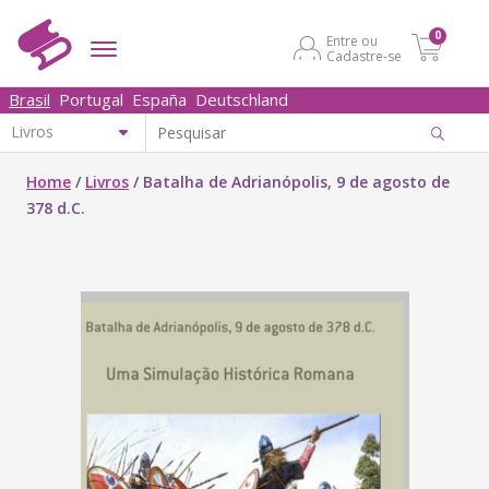
0
Entre ou
Cadastre-se
Brasil
Portugal
España
Deutschland
Home
/
Livros
/
Batalha de Adrianópolis, 9 de agosto de
378 d.C.