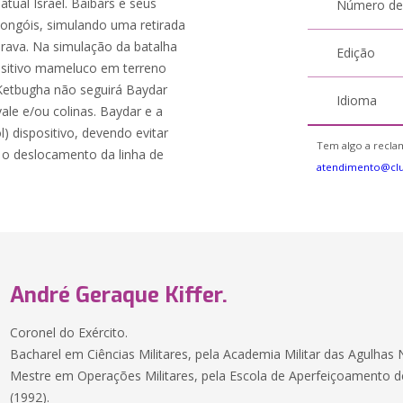
atual Israel. Baibars e seus
Número de
ngóis, simulando uma retirada
erava. Na simulação da batalha
Edição
ositivo mameluco em terreno
Ketbugha não seguirá Baydar
Idioma
ale e/ou colinas. Baydar e a
 dispositivo, devendo evitar
Tem algo a reclam
o deslocamento da linha de
atendimento@cl
André Geraque Kiffer.
Coronel do Exército.
Bacharel em Ciências Militares, pela Academia Militar das Agulhas 
Mestre em Operações Militares, pela Escola de Aperfeiçoamento de O
(1992).