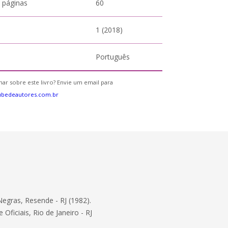
 páginas
60
1 (2018)
Português
ar sobre este livro? Envie um email para
ubedeautores.com.br
Negras, Resende - RJ (1982).
ficiais, Rio de Janeiro - RJ