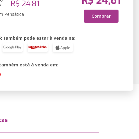
R$ 24,81
R$ 24,81
k
em Pensática
Comprar
k também pode estar à venda na:
o também está à venda em:
cas