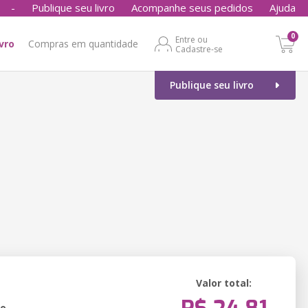
-
Publique seu livro
Acompanhe seus pedidos
Ajuda
0
Entre ou
ivro
Compras em quantidade
Cadastre-se
Publique seu livro
Valor total:
ão