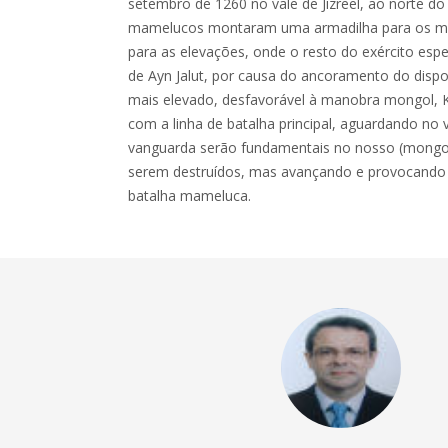
setembro de 1260 no vale de Jizreel, ao norte do 
mamelucos montaram uma armadilha para os mo
para as elevações, onde o resto do exército esp
de Ayn Jalut, por causa do ancoramento do disp
mais elevado, desfavorável à manobra mongol, 
com a linha de batalha principal, aguardando no v
vanguarda serão fundamentais no nosso (mongol)
serem destruídos, mas avançando e provocando 
batalha mameluca.