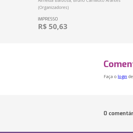
Almeida Barbosa; Bruno Camilloto Arantes
(Organizadores)
IMPRESSO
R$ 50,63
Coment
Faça o
login
dei
0 comentár