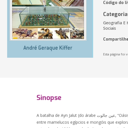
Código do l
Categoria
Geografia E 
Sociais
Compartilhe
Esta página foi v
Sinopse
A batalha de Ayn Jalut (do árabe عين جالوت, “Oásis de Golias”) foi um confronto
entre mamelucos egípcios e mongóis que explora