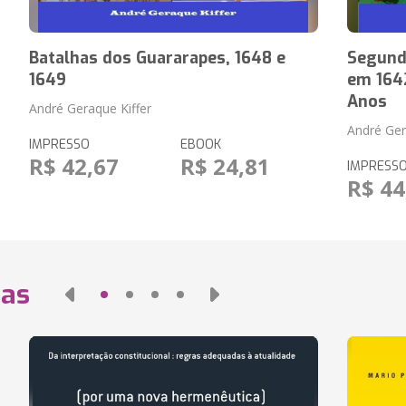
Batalhas dos Guararapes, 1648 e
Segunda
1649
em 1642
Anos
André Geraque Kiffer
André Ger
IMPRESSO
EBOOK
R$ 42,67
R$ 24,81
IMPRESS
R$ 44
das