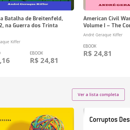
 Batalha de Breitenfeld,
American Civil War
, na Guerra dos Trinta
Volume I – The Co
André Geraque Kiffer
aque Kiffer
EBOOK
R$ 24,81
O
EBOOK
,16
R$ 24,81
Ver a lista completa