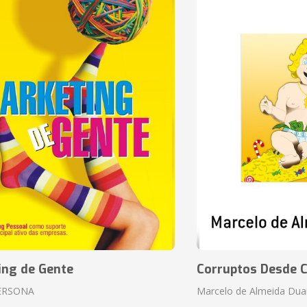
ing de Gente
Corruptos Desde C
ERSONA
Marcelo de Almeida Dua