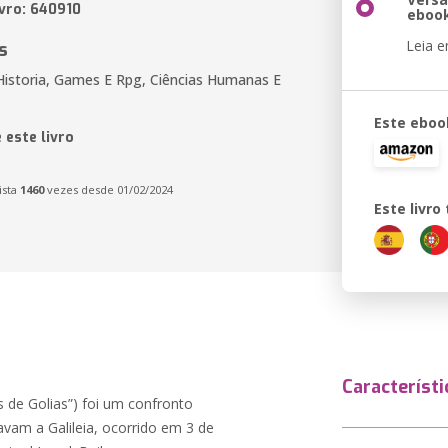
ivro: 640910
eboo
Leia 
s
Historia, Games E Rpg, Ciências Humanas E
Este eboo
 este livro
ista
1460
vezes desde 01/02/2024
Este livr
Característi
vam a Galileia, ocorrido em 3 de