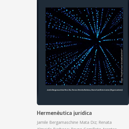
Hermenêutica jurídica
Jamile Bergamaschine Mata Diz; Renata