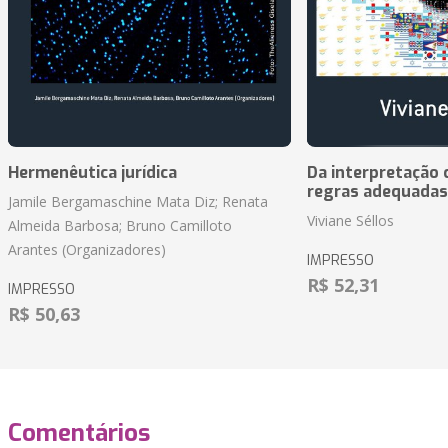
Hermenêutica jurídica
Da interpretação c
regras adequadas
Jamile Bergamaschine Mata Diz; Renata
Viviane Séllos
Almeida Barbosa; Bruno Camilloto
Arantes (Organizadores)
IMPRESSO
R$ 52,31
IMPRESSO
R$ 50,63
Comentários