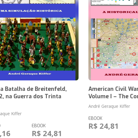
 Batalha de Breitenfeld,
American Civil War
, na Guerra dos Trinta
Volume I – The Co
André Geraque Kiffer
aque Kiffer
EBOOK
R$ 24,81
O
EBOOK
,16
R$ 24,81