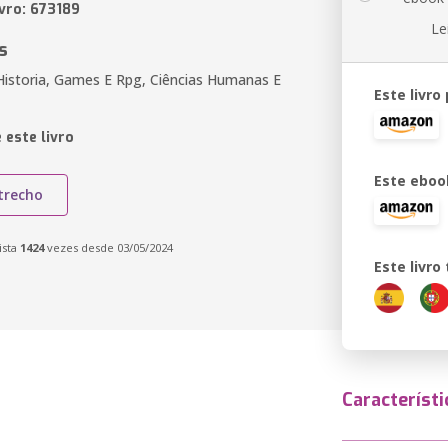
ivro: 673189
Le
s
Historia, Games E Rpg, Ciências Humanas E
Este livro
 este livro
Este eboo
trecho
ista
1424
vezes desde 03/05/2024
Este livr
Característi