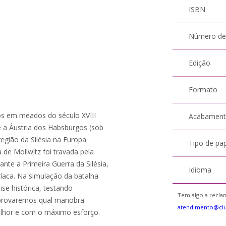
ISBN
Número de
Edição
Formato
dos em meados do século XVIII
Acabamen
 e a Áustria dos Habsburgos (sob
egião da Silésia na Europa
Tipo de pa
 de Mollwitz foi travada pela
ante a Primeira Guerra da Silésia,
Idioma
ríaca. Na simulação da batalha
lise histórica, testando
Tem algo a reclam
mprovaremos qual manobra
atendimento@cl
elhor e com o máximo esforço.