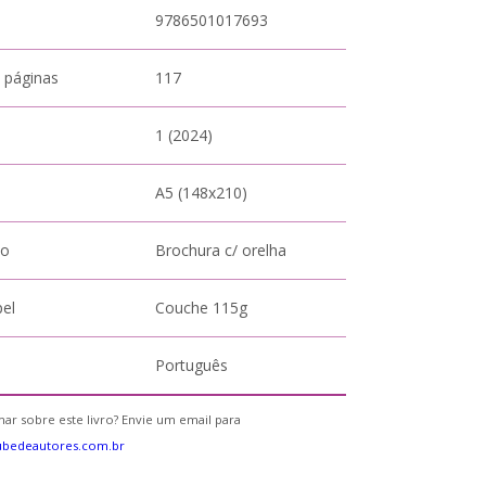
9786501017693
 páginas
117
1 (2024)
A5 (148x210)
to
Brochura c/ orelha
pel
Couche 115g
Português
ar sobre este livro? Envie um email para
ubedeautores.com.br