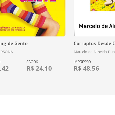
ing de Gente
Corruptos Desde C
ERSONA
Marcelo de Almeida Dua
O
EBOOK
IMPRESSO
,42
R$ 24,10
R$ 48,56