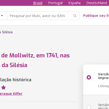
Brasil
Portugal
España
Deutschland
Publique seu l
 Silésia
 de Mollwitz, em 1741, nas
 da Silésia
Versã
impre
ação histórica
Colora
eraque Kiffer
Versã
ebook