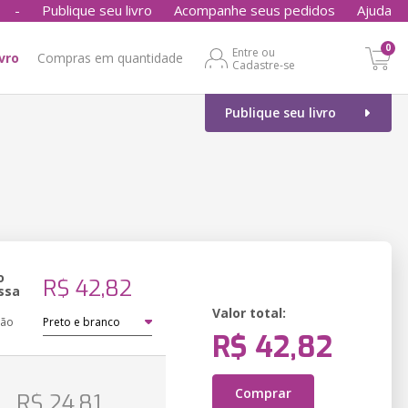
-
Publique seu livro
Acompanhe seus pedidos
Ajuda
0
Entre ou
ivro
Compras em quantidade
Cadastre-se
Publique seu livro
o
R$ 42,82
ssa
Valor total:
ção
R$ 42,82
o
Comprar
R$ 24,81