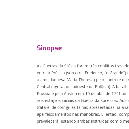
Sinopse
As Guerras da Silésia foram três conflitos trava
entre a Prússia (sob o rei Frederico, “o Grande”)
a arquiduquesa Maria Theresa) pelo controle da r
Central (agora no sudoeste da Polônia). A batalha
Prússia e pela Áustria em 10 de abril de 1741, dur
nos estágios iniciais da Guerra da Sucessão Aust
tratarei de corrigir as falhas apresentadas na aná
aperfeiçoamentos nas manobras. E, então, co
prevalecerá, estando ambas instruídas com o m