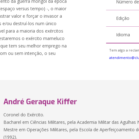
mento da guerra mongol da época
Número de
 (espaço versus tempo) -, o maior
trar valor e forçar o invasor a
Edição
s e/ou destruí-los num único
el para a maioria dos exércitos
Idioma
 testaremos o exército mameluco
 que tem seu melhor emprego na
Tem algo a reclam
com ou sem intenção, o seu
atendimento@cl
André Geraque Kiffer
Coronel do Exército.
Bacharel em Ciências Militares, pela Academia Militar das Agulhas 
Mestre em Operações Militares, pela Escola de Aperfeiçoamento de O
(1992).