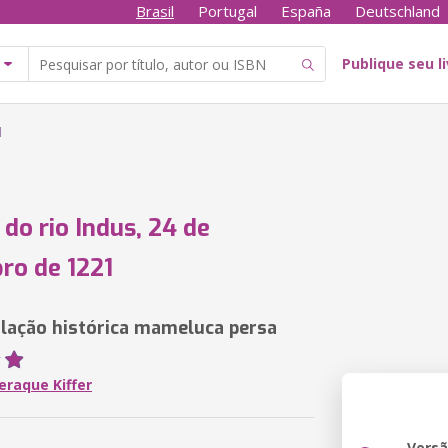
Brasil
Portugal
España
Deutschland
Publique seu l
1
 do rio Indus, 24 de
ro de 1221
ação histórica mameluca persa
eraque Kiffer
Vers