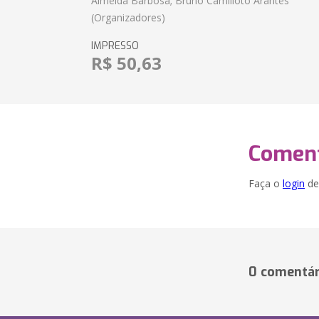
Almeida Barbosa; Bruno Camilloto Arantes
(Organizadores)
IMPRESSO
R$ 50,63
Coment
Faça o
login
dei
0 comentár