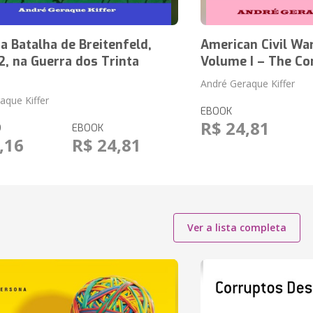
 Batalha de Breitenfeld,
American Civil War
, na Guerra dos Trinta
Volume I – The Co
André Geraque Kiffer
aque Kiffer
EBOOK
R$ 24,81
O
EBOOK
,16
R$ 24,81
Ver a lista completa