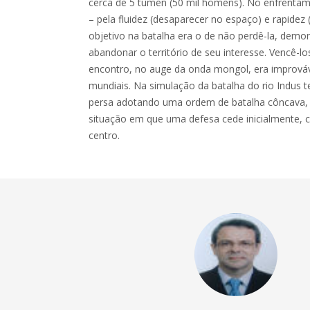
cerca de 5 tumen (50 mil homens). No enfrenta
– pela fluidez (desaparecer no espaço) e rapidez
objetivo na batalha era o de não perdê-la, demons
abandonar o território de seu interesse. Vencê-lo
encontro, no auge da onda mongol, era improváv
mundiais. Na simulação da batalha do rio Indus
persa adotando uma ordem de batalha côncava,
situação em que uma defesa cede inicialmente, 
centro.