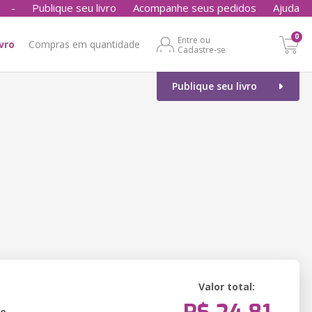
-
Publique seu livro
Acompanhe seus pedidos
Ajuda
0
Entre ou
ivro
Compras em quantidade
Cadastre-se
Publique seu livro
Valor total:
ão