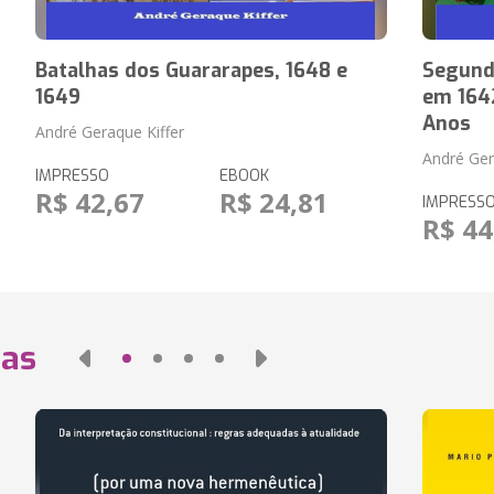
Batalhas dos Guararapes, 1648 e
Segunda
1649
em 1642
Anos
André Geraque Kiffer
André Ger
IMPRESSO
EBOOK
R$ 42,67
R$ 24,81
IMPRESS
R$ 44
das