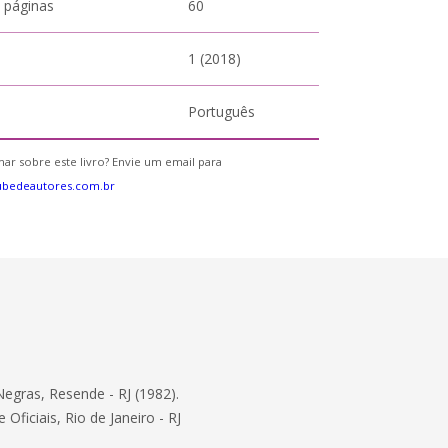
 páginas
60
1 (2018)
Português
ar sobre este livro? Envie um email para
ubedeautores.com.br
Negras, Resende - RJ (1982).
ficiais, Rio de Janeiro - RJ