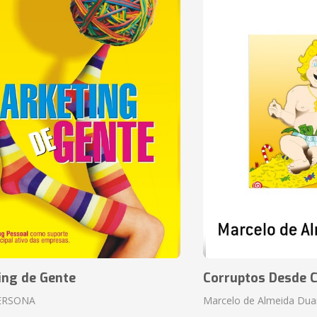
ing de Gente
Corruptos Desde C
ERSONA
Marcelo de Almeida Dua