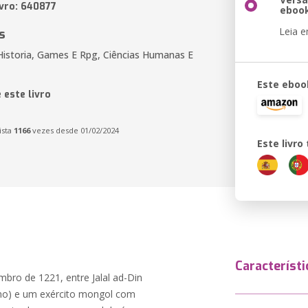
ivro: 640877
eboo
Leia 
s
Historia, Games E Rpg, Ciências Humanas E
Este eboo
 este livro
ista
1166
vezes desde 01/02/2024
Este livr
Característi
mbro de 1221, entre Jalal ad-Din
no) e um exército mongol com