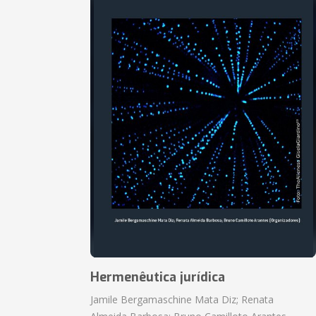
Hermenêutica jurídica
Jamile Bergamaschine Mata Diz; Renata