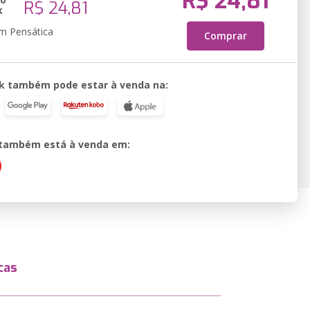
R$ 24,81
R$ 24,81
k
em Pensática
Comprar
k também pode estar à venda na:
o também está à venda em:
cas