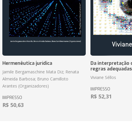
Hermenêutica jurídica
Da interpretação c
regras adequadas
Jamile Bergamaschine Mata Diz; Renata
Viviane Séllos
Almeida Barbosa; Bruno Camilloto
Arantes (Organizadores)
IMPRESSO
R$ 52,31
IMPRESSO
R$ 50,63