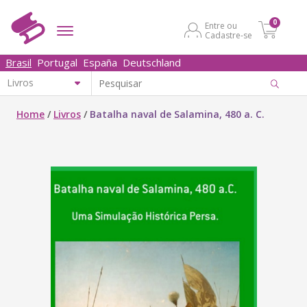
0
Entre ou
Cadastre-se
Brasil
Portugal
España
Deutschland
Home
/
Livros
/
Batalha naval de Salamina, 480 a. C.