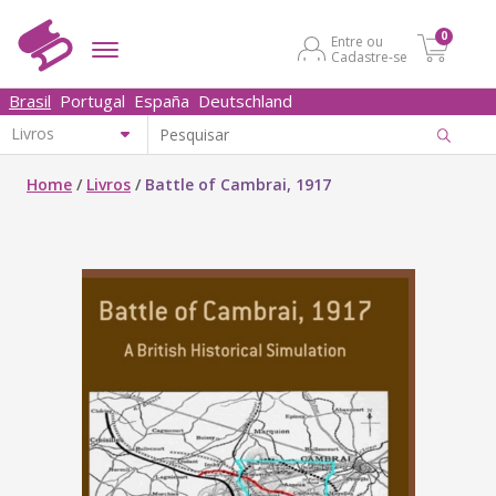
0
Entre ou
Cadastre-se
Brasil
Portugal
España
Deutschland
Home
/
Livros
/
Battle of Cambrai, 1917