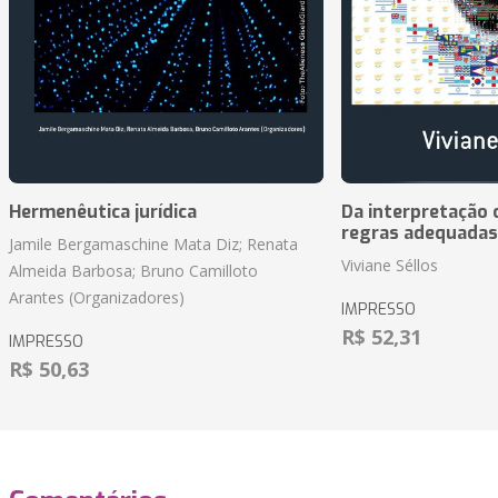
Hermenêutica jurídica
Da interpretação c
regras adequadas
Jamile Bergamaschine Mata Diz; Renata
Viviane Séllos
Almeida Barbosa; Bruno Camilloto
Arantes (Organizadores)
IMPRESSO
R$ 52,31
IMPRESSO
R$ 50,63