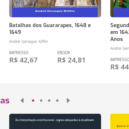
Batalhas dos Guararapes, 1648 e
Segunda
1649
em 1642
Anos
André Geraque Kiffer
André Ger
IMPRESSO
EBOOK
R$ 42,67
R$ 24,81
IMPRESS
R$ 44
das