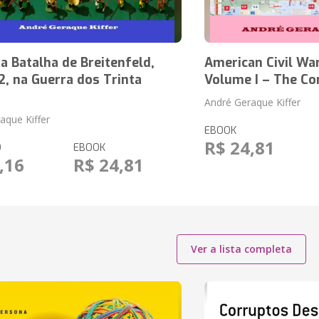
 Batalha de Breitenfeld,
American Civil War
, na Guerra dos Trinta
Volume I – The Co
André Geraque Kiffer
aque Kiffer
EBOOK
R$ 24,81
O
EBOOK
,16
R$ 24,81
Ver a lista completa