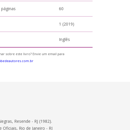
 páginas
60
1 (2019)
Inglês
ar sobre este livro? Envie um email para
ubedeautores.com.br
Negras, Resende - RJ (1982).
ficiais, Rio de Janeiro - RJ