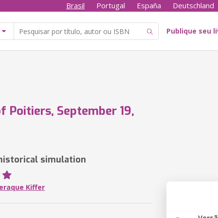
Brasil
Portugal
España
Deutschland
Publique seu l
of Poitiers, September 19,
historical simulation
eraque Kiffer
Vers