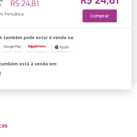
R$ 24,81
R$ 24,81
k
em Pensática
Comprar
k também pode estar à venda na:
o também está à venda em:
cas