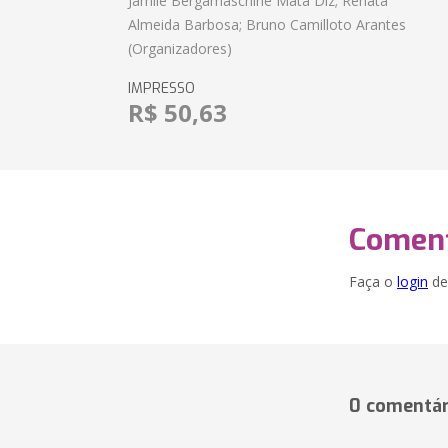
Jamile Bergamaschine Mata Diz; Renata
Almeida Barbosa; Bruno Camilloto Arantes
(Organizadores)
IMPRESSO
R$ 50,63
Coment
Faça o
login
dei
0 comentár