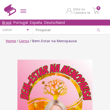
0
Entre ou
Cadastre-se
Brasil
Portugal
España
Deutschland
Home
/
Livros
/
Bem-Estar na Menopausa