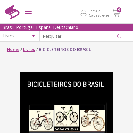
0
Entre ou
Cadastre-se
Brasil
Portugal
España
Deutschland
Home
/
Livros
/
BICICLETEIROS DO BRASIL