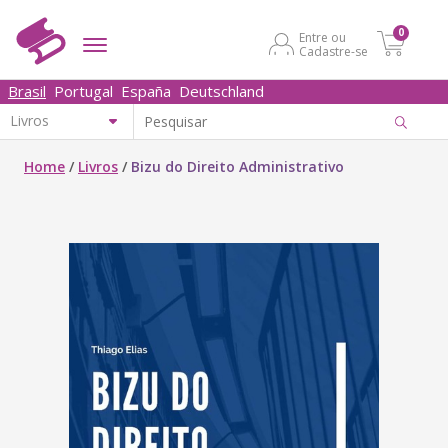
0
Entre ou
Cadastre-se
Brasil
Portugal
España
Deutschland
Home
/
Livros
/
Bizu do Direito Administrativo