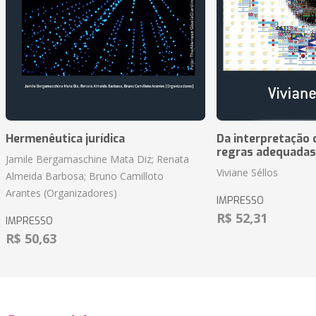
Hermenêutica jurídica
Da interpretação c
regras adequadas
Jamile Bergamaschine Mata Diz; Renata
Viviane Séllos
Almeida Barbosa; Bruno Camilloto
Arantes (Organizadores)
IMPRESSO
R$ 52,31
IMPRESSO
R$ 50,63