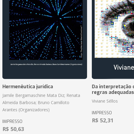
Hermenêutica jurídica
Da interpretação c
regras adequadas
Jamile Bergamaschine Mata Diz; Renata
Viviane Séllos
Almeida Barbosa; Bruno Camilloto
Arantes (Organizadores)
IMPRESSO
R$ 52,31
IMPRESSO
R$ 50,63