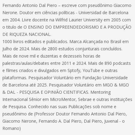
Fernando Antonio Dal Piero – escreve com pseudônimo Giacomo
Nerone. Doutor em ciências políticas - Universidad de Barcelona
em 2004. Livre docente na Wilfrid Laurier University em 2005 com
o titulo de O ENSINO DO EMPREENDEDORISMO E A PRODUÇÃO
DE RIQUEZA NACIONAL.
1000 livros editados e publicados. Marca Alcançada no Brasil em
Julho de 2024. Mais de 2800 estudos conjunturais concluídos.
Mais de nove mil e duzentas e dezesseis horas de
palestras/aulas/debates entre 2011 e 2024. Mais de 890 podcasts
e filmes criados e divulgados em Sptofy, YouTube e outras
plataformas. Pesquisador Voluntário em Fundação Universidade
de Barcelona até 2025. Pesquisador Voluntário em MGO & MGO
& DAL - PESQUISA E OPINIÃO CIENTIFICAS. Mentoring
Internacional Sênior em MicroMentor, Sebrae e outras instituições
de Pesquisa. Conhecido nas suas Publicações sob nome e
pseudônimo de (Professor Doutor Fernando Antonio Dal Piero,
Giacomo Nerone, Fernando A. Dal Piero, Dal Piero, Juvenal - o
Romano)