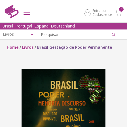
0
Entre ou
Cadastre-se
Brasil
Portugal
España
Deutschland
Home
/
Livros
/
Brasil Gestação de Poder Permanente