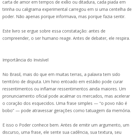
carta de amor em ‎tempos de exílio ou ditadura, cada piada em
tirinha ou caligrama ‎experimental carregou em si uma centelha de
poder. Não apenas porque ‎informava, mas porque fazia sentir.‎
Este livro se ergue sobre essa constatação: antes de
compreender, o ser ‎humano reage. Antes de debater, ele respira.
‎
Importância do Invisível
No Brasil, mais do que em muitas terras, a palavra tem sido
território de ‎disputa. Um hino entoado em estádio pode curar
ressentimentos ou ‎inflamar ressentimentos ainda maiores. Um
pronunciamento oficial pode ‎acalmar os mercados, mas acelerar
o coração dos esquecidos. Uma frase ‎simples — “o povo não é
bobo” — pode atravessar gerações como ‎tatuagem da memória.‎
E isso o Poder conhece bem. Antes de emitir um argumento, um
discurso, ‎uma frase, ele sente sua cadência, sua textura, seu