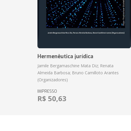
Hermenêutica jurídica
Jamile Bergamaschine Mata Diz; Renata
Almeida Barbosa; Bruno Camilloto Arantes
(Organizadores)
IMPRESSO
R$ 50,63