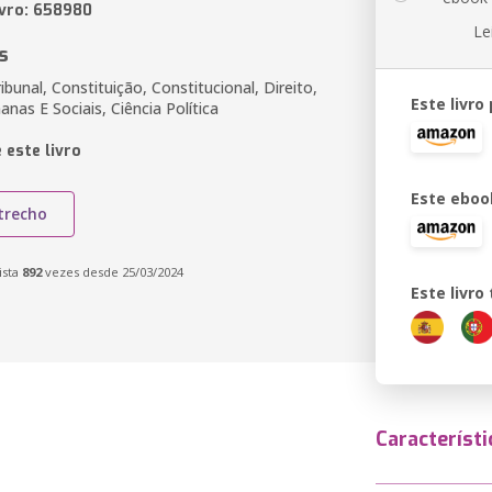
ivro: 658980
Le
s
bunal, Constituição, Constitucional, Direito,
Este livro
nas E Sociais, Ciência Política
 este livro
Este eboo
trecho
ista
892
vezes desde 25/03/2024
Este livr
Característi