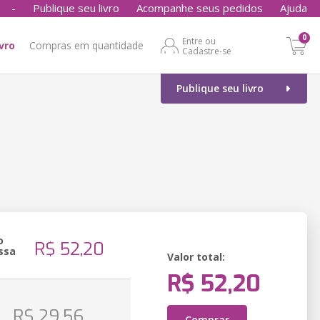
-
Publique seu livro
Acompanhe seus pedidos
Ajuda
0
Entre ou
ivro
Compras em quantidade
Cadastre-se
Publique seu livro
o
R$ 52,20
ssa
Valor total:
R$ 52,20
o
R$ 29,56
Comprar