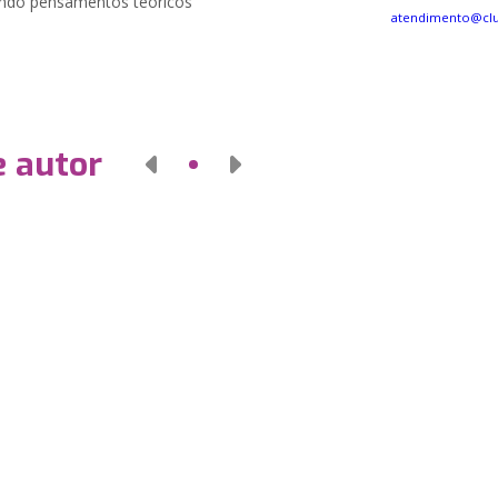
rando pensamentos teóricos
atendimento@cl
e autor