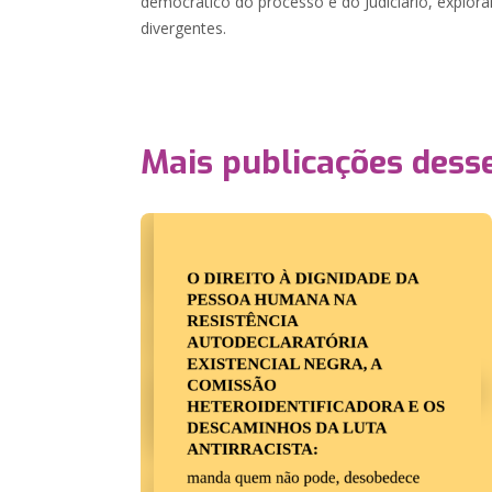
democrático do processo e do Judiciário, explo
divergentes.
Mais publicações dess