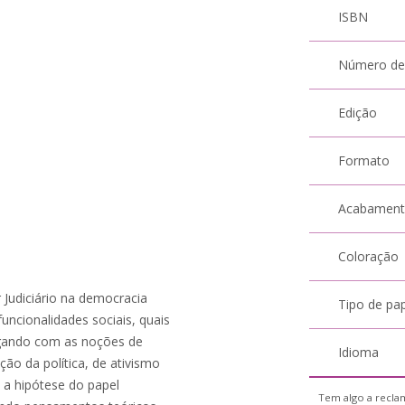
ISBN
Número de
Edição
Formato
Acabamen
Coloração
 Judiciário na democracia
Tipo de pa
funcionalidades sociais, quais
logando com as noções de
Idioma
ação da política, de ativismo
se a hipótese do papel
Tem algo a reclam