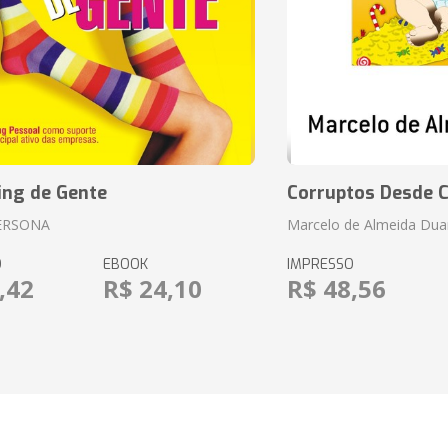
ing de Gente
Corruptos Desde C
ERSONA
Marcelo de Almeida Dua
O
EBOOK
IMPRESSO
,42
R$ 24,10
R$ 48,56