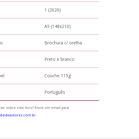
1 (2020)
A5 (148x210)
to
Brochura c/ orelha
Preto e branco
pel
Couche 115g
Português
ar sobre este livro? Envie um email para
ubedeautores.com.br