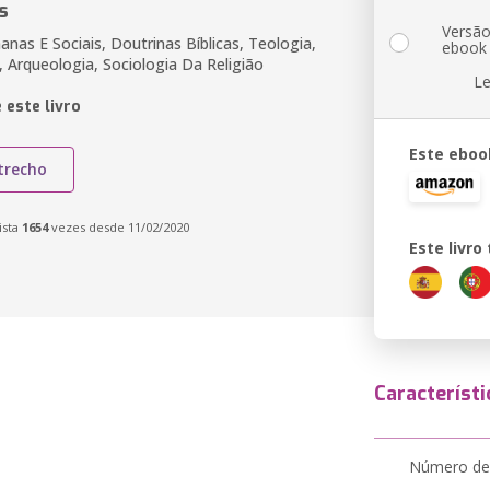
s
Versã
nas E Sociais, Doutrinas Bíblicas, Teologia,
ebook
, Arqueologia, Sociologia Da Religião
Le
 este livro
Este eboo
trecho
ista
1654
vezes desde 11/02/2020
Este livr
Característi
Número de