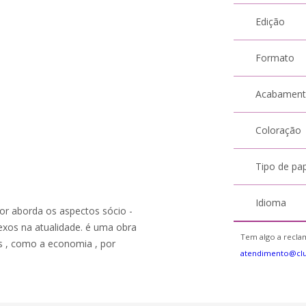
Edição
Formato
Acabamen
Coloração
Tipo de pa
Idioma
or aborda os aspectos sócio -
lexos na atualidade. é uma obra
Tem algo a reclam
as , como a economia , por
atendimento@cl