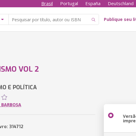
Brasil
Portugal
España
Deutschland
Publique seu l
ISMO VOL 2
MO E POLÍTICA
 BARBOSA
Versã
impre
vro: 314712