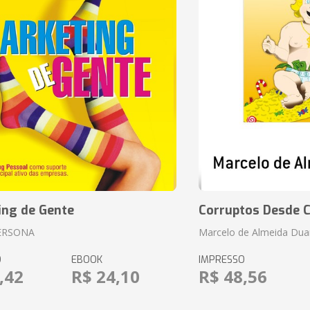
ing de Gente
Corruptos Desde C
ERSONA
Marcelo de Almeida Dua
O
EBOOK
IMPRESSO
,42
R$ 24,10
R$ 48,56