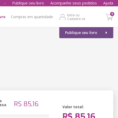
-
Publique seu livro
Acompanhe seus pedidos
Ajuda
0
Entre ou
ivro
Compras em quantidade
Cadastre-se
Publique seu livro
o
R$ 85,16
ssa
Valor total:
R$ 85,16