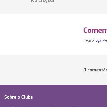
Coment
Faça o
login
dei
0 comentár
Sobre o Clube