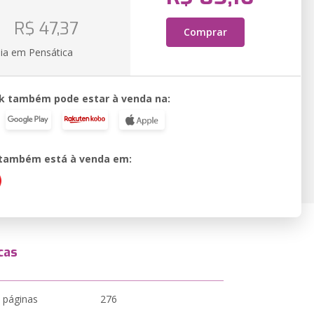
o
R$ 47,37
Comprar
ia em Pensática
k também pode estar à venda na:
o também está à venda em:
cas
 páginas
276