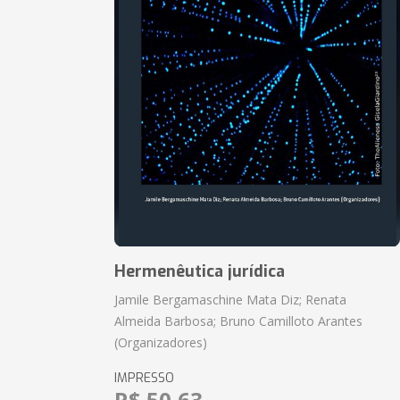
Hermenêutica jurídica
Jamile Bergamaschine Mata Diz; Renata
Almeida Barbosa; Bruno Camilloto Arantes
(Organizadores)
IMPRESSO
R$ 50,63