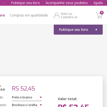
-
Publique seu livro
Acompanhe seus pedidos
Ajuda
0
Entre ou
ivro
Compras em quantidade
Cadastre-se
Publique seu livro
o
R$ 52,45
ssa
ão
Valor total:
ento