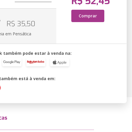
R$ 52,45
Comprar
o
R$ 35,50
eia em Pensática
k também pode estar à venda na:
o também está à venda em:
cas