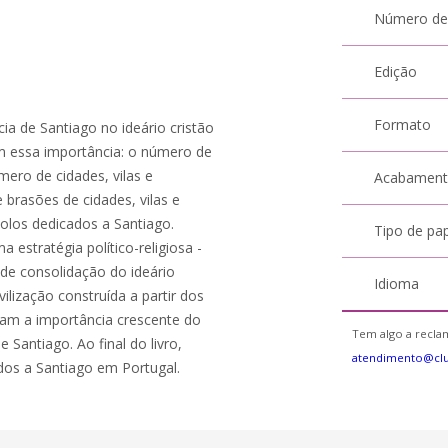
Número de
Edição
Formato
ia de Santiago no ideário cristão
m essa importância: o número de
ero de cidades, vilas e
Acabamen
brasões de cidades, vilas e
olos dedicados a Santiago.
Tipo de pa
a estratégia político-religiosa -
 de consolidação do ideário
Idioma
ilização construída a partir dos
am a importância crescente do
Tem algo a reclam
antiago. Ao final do livro,
atendimento@cl
os a Santiago em Portugal.