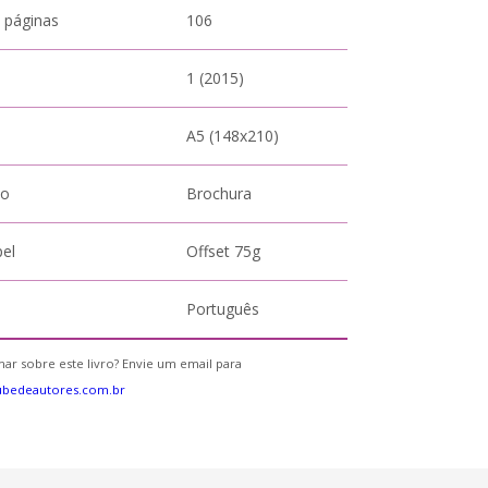
 páginas
106
1 (2015)
A5 (148x210)
to
Brochura
pel
Offset 75g
Português
ar sobre este livro? Envie um email para
ubedeautores.com.br