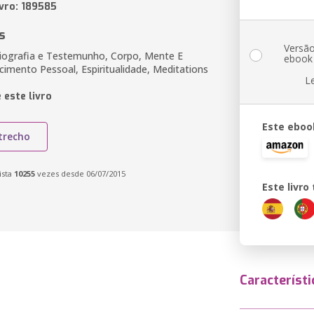
ivro: 189585
s
Versã
iografia e Testemunho, Corpo, Mente E
ebook
scimento Pessoal, Espiritualidade, Meditations
L
 este livro
Este eboo
trecho
ista
10255
vezes desde 06/07/2015
Este livr
Característi