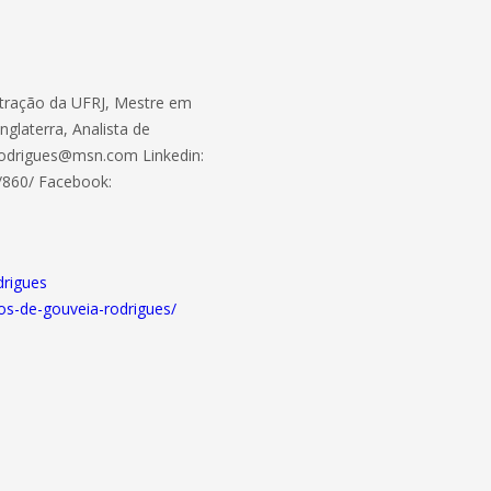
tração da UFRJ, Mestre em
glaterra, Analista de
Rodrigues@msn.com Linkedin:
/860/ Facebook:
rigues
os-de-gouveia-rodrigues/