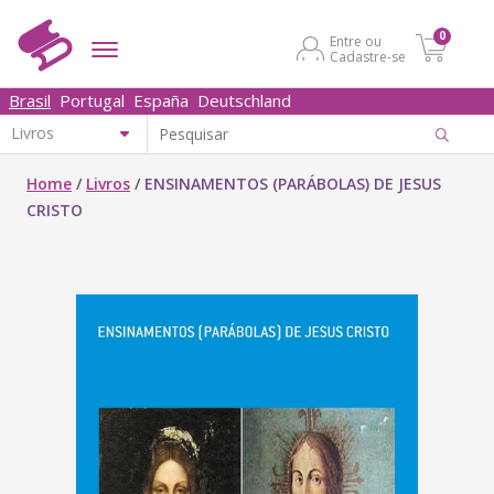
0
Entre ou
Cadastre-se
Brasil
Portugal
España
Deutschland
Home
/
Livros
/
ENSINAMENTOS (PARÁBOLAS) DE JESUS
CRISTO