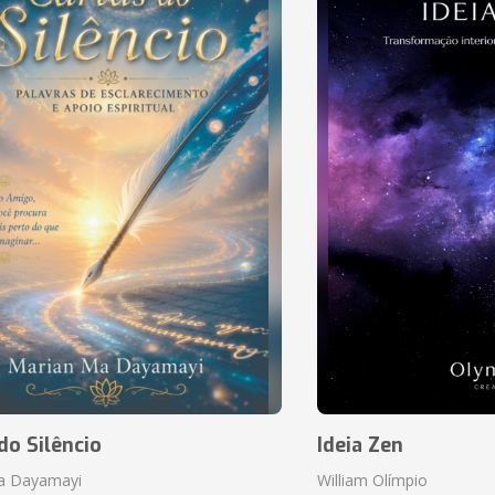
do Silêncio
Ideia Zen
a Dayamayi
William Olímpio