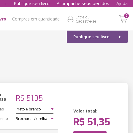
-
Publique seu livro
Acompanhe seus pedidos
Ajuda
0
Entre ou
ivro
Compras em quantidade
Cadastre-se
Publique seu livro
o
R$ 51,35
ssa
ção
Valor total:
R$ 51,35
ento