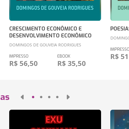
CRESCIMENTO ECONÔMICO E
POESIA
DESENVOLVIMENTO ECONÔMICO
DOMINGO
DOMINGOS DE GOUVEIA RODRIGUES
IMPRESS
R$ 51
IMPRESSO
EBOOK
R$ 56,50
R$ 35,50
das