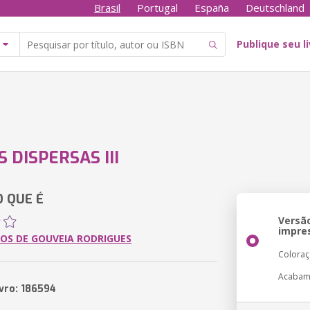
Brasil
Portugal
España
Deutschland
Publique seu l
 DISPERSAS III
O QUE É
Versã
impre
OS DE GOUVEIA RODRIGUES
Colora
Acabam
ivro: 186594