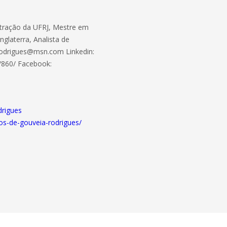
tração da UFRJ, Mestre em
glaterra, Analista de
Rodrigues@msn.com Linkedin:
/860/ Facebook:
rigues
os-de-gouveia-rodrigues/