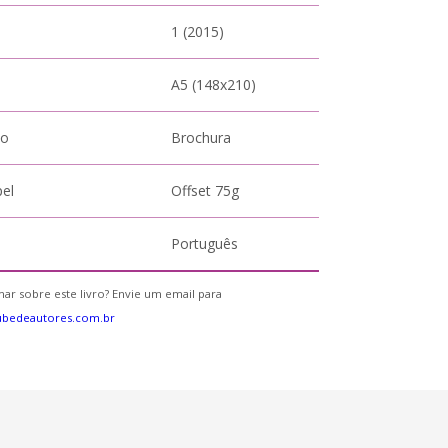
1 (2015)
A5 (148x210)
to
Brochura
pel
Offset 75g
Português
ar sobre este livro? Envie um email para
ubedeautores.com.br