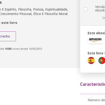
s
Versã
E Espírito, Filosofia, Poesia, Espiritualidade,
ebook
Crescimento Pessoal, Ética E Filosofia Moral
L
 este livro
Este eboo
trecho
ista
10265
vezes desde 16/05/2015
Este livr
Característi
Número de