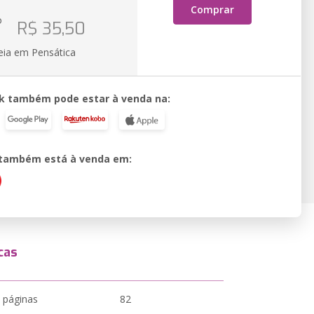
Comprar
o
R$ 35,50
eia em Pensática
k também pode estar à venda na:
o também está à venda em:
cas
 páginas
82