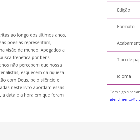
Edição
Formato
critas ao longo dos últimos anos,
Essas poesias representam,
Acabamen
inha visão de mundo. Apegados a
 busca frenética por bens
Tipo de pa
umanos não percebem que nossa
erialistas, esquecem da riqueza
Idioma
ação com Deus, pelo silêncio e
tadas neste livro abordam essas
Tem algo a reclam
l, a data e a hora em que foram
atendimento@cl