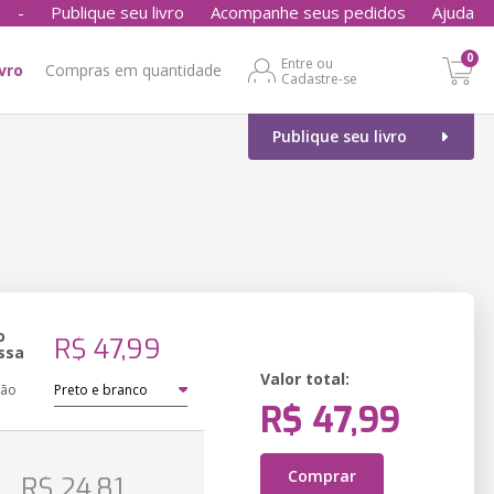
-
Publique seu livro
Acompanhe seus pedidos
Ajuda
0
Entre ou
ivro
Compras em quantidade
Cadastre-se
Publique seu livro
o
R$ 47,99
ssa
Valor total:
ção
R$ 47,99
o
Comprar
R$ 24,81