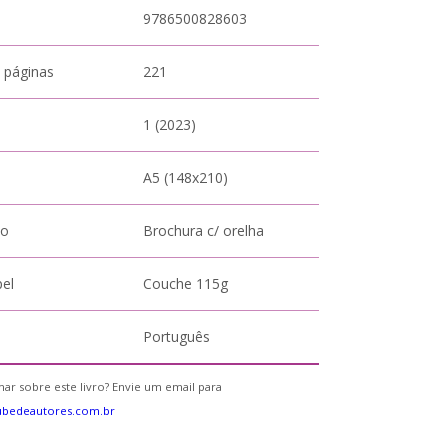
9786500828603
 páginas
221
1 (2023)
A5 (148x210)
to
Brochura c/ orelha
pel
Couche 115g
Português
ar sobre este livro? Envie um email para
ubedeautores.com.br