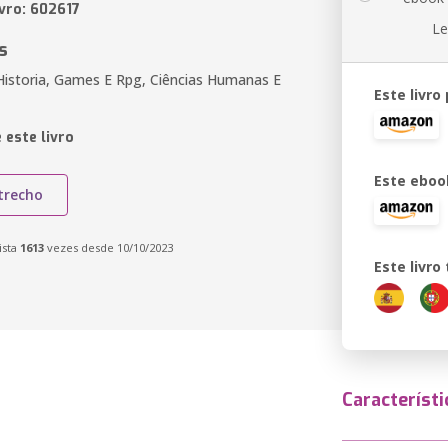
ivro: 602617
Le
s
Historia, Games E Rpg, Ciências Humanas E
Este livro
 este livro
Este eboo
trecho
ista
1613
vezes desde 10/10/2023
Este livr
Característi