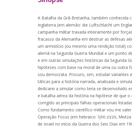
A Batalha da Grã-Bretanha, também conhecida 
Inglaterra (em alemão: die Luftschlacht um Engla
campanha militar travada inteiramente por forças
fracasso da Alemanha em destruir as defesas aé
um armistício (ou mesmo uma rendição total) co
alemã na Segunda Guerra Mundial e um ponto de v
e em outras simulações históricas da Segunda G
hipóteses com base na moral de uma ou outra f
sou democrata. Procuro, sim, estudar variantes e
táticas para a história narrada, analisada e simul
dedicarei a simular como teria se desenvolvido 
e batalha aérea da história na hipótese de que 
corrigido as principais falhas operacionais listada
Como fundamento científico militar vou me vale
Operação Focus (em hebraico: מבצע מוקד, Mivtza Moked), que foi o ataque aéreo
de Israel no início da Guerra dos Seis Dias em 19