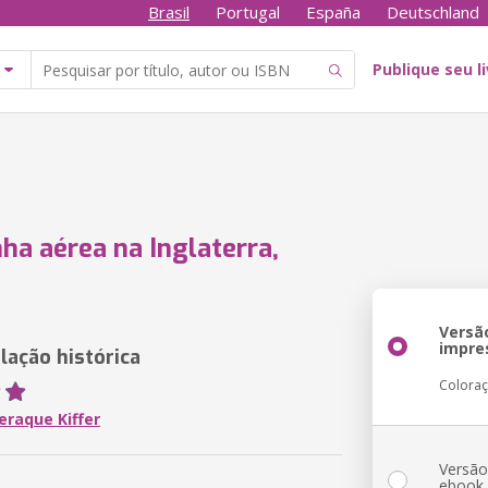
Brasil
Portugal
España
Deutschland
Publique seu l
a aérea na Inglaterra,
Versã
impre
ação histórica
Colora
eraque Kiffer
Versã
ebook