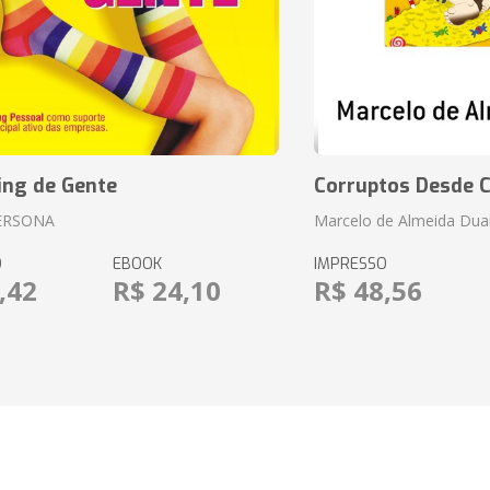
ing de Gente
Corruptos Desde C
ERSONA
Marcelo de Almeida Dua
O
EBOOK
IMPRESSO
,42
R$ 24,10
R$ 48,56