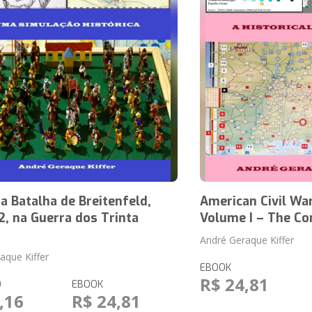
 Batalha de Breitenfeld,
American Civil War
, na Guerra dos Trinta
Volume I – The Co
André Geraque Kiffer
aque Kiffer
EBOOK
R$ 24,81
O
EBOOK
,16
R$ 24,81