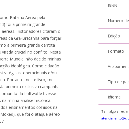
ISBN
como Batalha Aérea pela
Número de
nd) foi a primeira grande
 aéreas. Historiadores citaram o
Edição
reas da Grã-Bretanha para forçar
mo a primeira grande derrota
Formato
irada crucial no conflito. Nesta
uerra Mundial não decido minhas
acção ideológica. Como cidadão
Acabamen
stratégicas, operacionais e/ou
ada. Portanto, neste livro, me
Tipo de pa
esta primeira exclusiva campanha
o comando da Luftwaffe tivesse
Idioma
s na minha análise histórica.
r dos ensinamentos colhidos na
Tem algo a reclam
atendimento@cl
67.