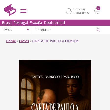
0
Entre ou
Cadastre-se
Brasil
Portugal
España
Deutschland
Home
/
Livros
/
CARTA DE PAULO A FILMOM