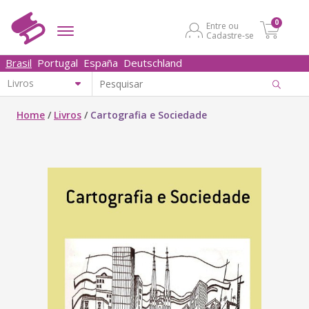
0
Entre ou
Cadastre-se
Brasil
Portugal
España
Deutschland
Home
/
Livros
/
Cartografia e Sociedade