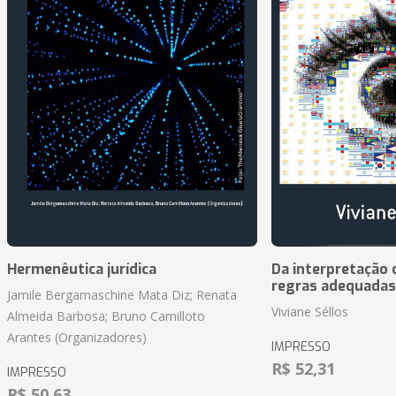
Hermenêutica jurídica
Da interpretação c
regras adequadas
Jamile Bergamaschine Mata Diz; Renata
Viviane Séllos
Almeida Barbosa; Bruno Camilloto
Arantes (Organizadores)
IMPRESSO
R$ 52,31
IMPRESSO
R$ 50,63