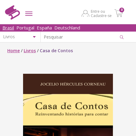
0
Entre ou
Cadastre-se
Brasil
Portugal
España
Deutschland
Home
/
Livros
/
Casa de Contos