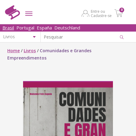
0
Entre ou
Cadastre-se
Brasil
Portugal
España
Deutschland
Home
/
Livros
/
Comunidades e Grandes
Empreendimentos