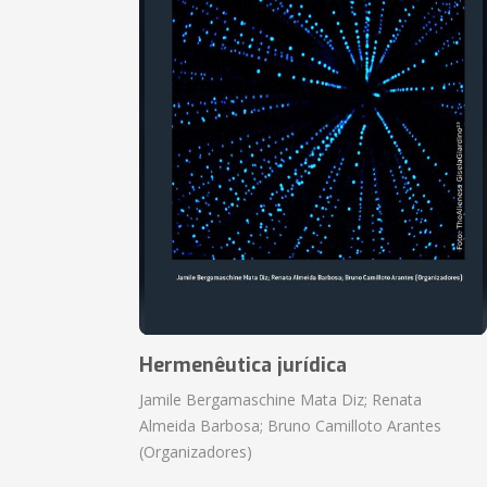
Hermenêutica jurídica
Jamile Bergamaschine Mata Diz; Renata
Almeida Barbosa; Bruno Camilloto Arantes
(Organizadores)