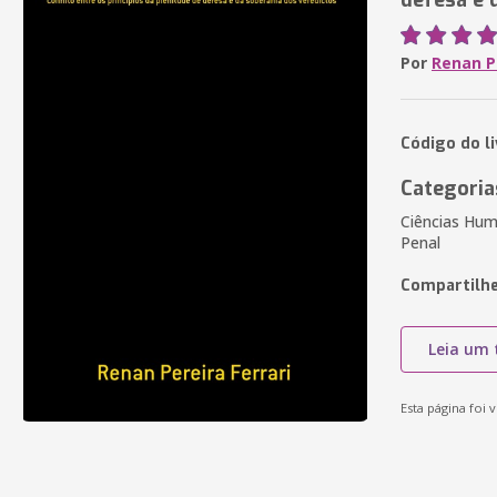
defesa e 
Por
Renan Pe
Código do l
Categoria
Ciências Huma
Penal
Compartilhe
Leia um 
Esta página foi v