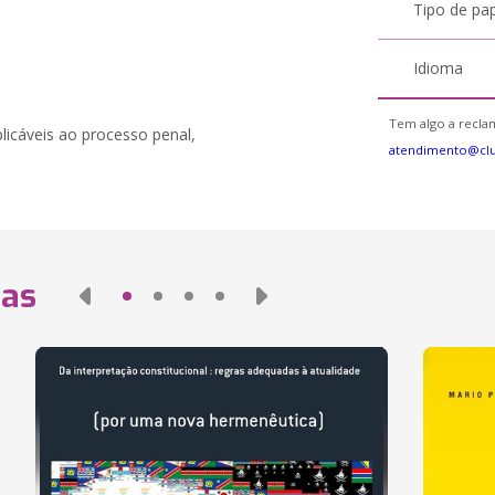
Tipo de pa
Idioma
Tem algo a reclam
aplicáveis ao processo penal,
atendimento@cl
das