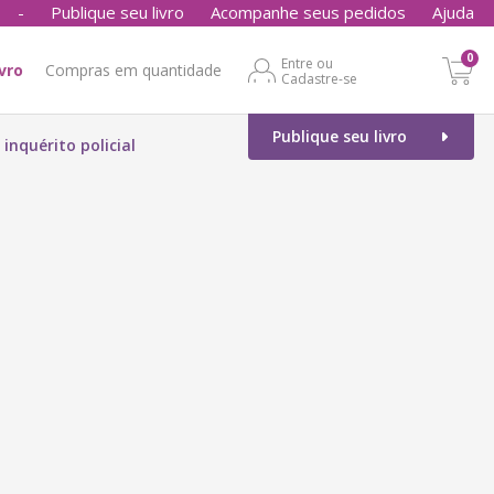
-
Publique seu livro
Acompanhe seus pedidos
Ajuda
0
Entre ou
ivro
Compras em quantidade
Cadastre-se
Publique seu livro
nquérito policial