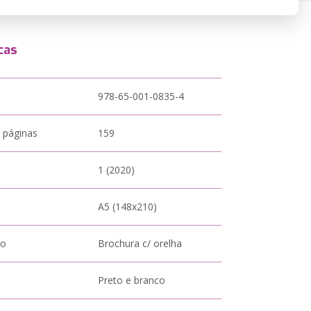
cas
978-65-001-0835-4
 páginas
159
1 (2020)
A5 (148x210)
to
Brochura c/ orelha
Preto e branco