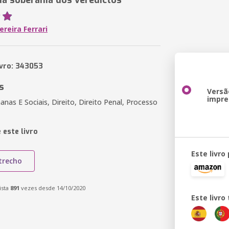
da soberania dos veredictos
reira Ferrari
ivro: 343053
s
Versã
impre
nas E Sociais, Direito, Direito Penal, Processo
 este livro
Este livro
trecho
ista
891
vezes desde 14/10/2020
Este livr