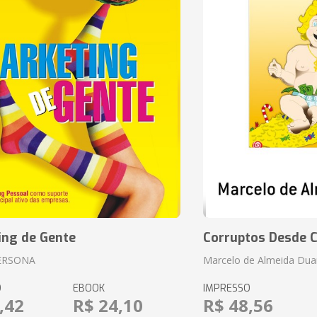
ing de Gente
Corruptos Desde C
ERSONA
Marcelo de Almeida Dua
O
EBOOK
IMPRESSO
,42
R$ 24,10
R$ 48,56