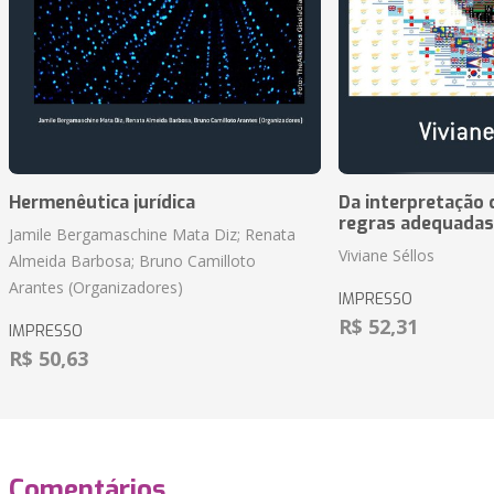
Hermenêutica jurídica
Da interpretação c
regras adequadas
Jamile Bergamaschine Mata Diz; Renata
Viviane Séllos
Almeida Barbosa; Bruno Camilloto
Arantes (Organizadores)
IMPRESSO
R$ 52,31
IMPRESSO
R$ 50,63
Comentários