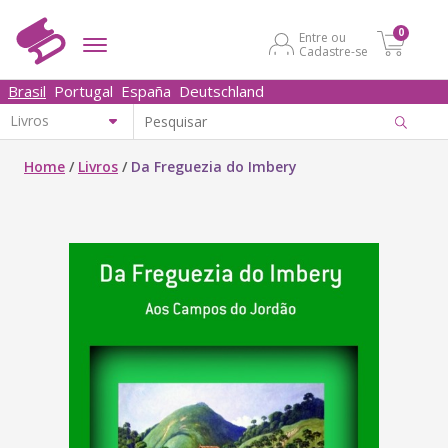
0
Entre ou
Cadastre-se
Brasil
Portugal
España
Deutschland
Home
/
Livros
/
Da Freguezia do Imbery