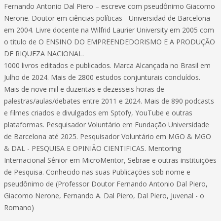
Fernando Antonio Dal Piero – escreve com pseudônimo Giacomo
Nerone. Doutor em ciências políticas - Universidad de Barcelona
em 2004. Livre docente na Wilfrid Laurier University em 2005 com
o titulo de O ENSINO DO EMPREENDEDORISMO E A PRODUÇÃO
DE RIQUEZA NACIONAL.
1000 livros editados e publicados. Marca Alcançada no Brasil em
Julho de 2024. Mais de 2800 estudos conjunturais concluídos.
Mais de nove mil e duzentas e dezesseis horas de
palestras/aulas/debates entre 2011 e 2024. Mais de 890 podcasts
e filmes criados e divulgados em Sptofy, YouTube e outras
plataformas. Pesquisador Voluntário em Fundação Universidade
de Barcelona até 2025. Pesquisador Voluntário em MGO & MGO
& DAL - PESQUISA E OPINIÃO CIENTIFICAS. Mentoring
Internacional Sênior em MicroMentor, Sebrae e outras instituições
de Pesquisa. Conhecido nas suas Publicações sob nome e
pseudônimo de (Professor Doutor Fernando Antonio Dal Piero,
Giacomo Nerone, Fernando A. Dal Piero, Dal Piero, Juvenal - o
Romano)