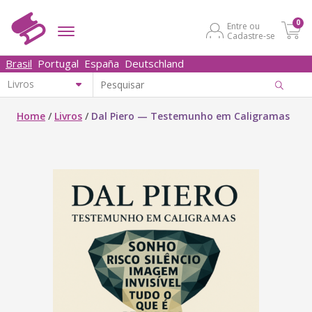
0
Entre ou
Cadastre-se
Brasil
Portugal
España
Deutschland
Home
/
Livros
/
Dal Piero — Testemunho em Caligramas‎