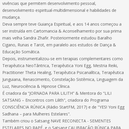
vivências que permitem desenvolvimento pessoal,
desenvolvimento espiritual-multidimensional e habilidades de
mudança.
Deva sempre teve Guiança Espiritual, e aos 14 anos começou a
ser instruída em Cartomancia & Aconselhamento por sua prima
mais velha Sandra Zhafir. Posteriormente estudou Baralho
Cigano, Runas e Tarot, em paralelo aos estudos de Dança &
Educação Somática.
Depois, instrumentalizou-se em terapias complementares como
Terapêutica NeoTântrica, Terapêutica Yoni Egg, Mestria Reiki,
Practitioner Theta Healing, Terapêutica Psicanalítica, Terapêutica
Junguiana, Renascimento, Constelação Sistêmica, Linguagem da
Luz, Neurociência & Hipnose Clínica.
É criadora da “JORNADA PARA LILITH” & Mentora do “LILI
SATSANG – Encontros com Lilith", criadora do Programa
CONSCIÊNCIA RÚNICA (Rádio StartFM, 2017) e de "YES! Yoni Egg
Sadhana – para Mulheres Estelares".
Também criou o Satsang NAVE RECONECTA - SEMENTES
ESTELARES NO RAPÉ, e o Satsang CALIBRAÇÃO RÚNICA PARA