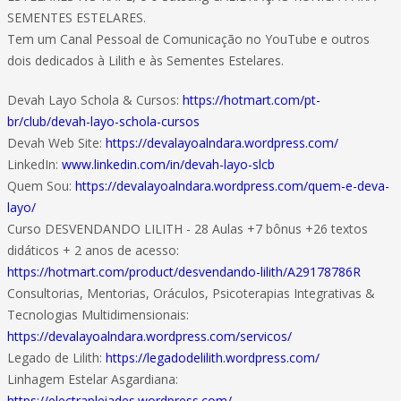
SEMENTES ESTELARES.
Tem um Canal Pessoal de Comunicação no YouTube e outros
dois dedicados à Lilith e às Sementes Estelares.
Devah Layo Schola & Cursos:
https://hotmart.com/pt-
br/club/devah-layo-schola-cursos
Devah Web Site:
https://devalayoalndara.wordpress.com/
LinkedIn:
www.linkedin.com/in/devah-layo-slcb
Quem Sou:
https://devalayoalndara.wordpress.com/quem-e-deva-
layo/
Curso DESVENDANDO LILITH - 28 Aulas +7 bônus +26 textos
didáticos + 2 anos de acesso:
https://hotmart.com/product/desvendando-lilith/A29178786R
Consultorias, Mentorias, Oráculos, Psicoterapias Integrativas &
Tecnologias Multidimensionais:
https://devalayoalndara.wordpress.com/servicos/
Legado de Lilith:
https://legadodelilith.wordpress.com/
Linhagem Estelar Asgardiana:
https://electrapleiades.wordpress.com/