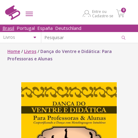
0
Entre ou
Cadastre-se
Brasil
Portugal
España
Deutschland
Home
/
Livros
/
Dança do Ventre e Didática: Para
Professoras e Alunas