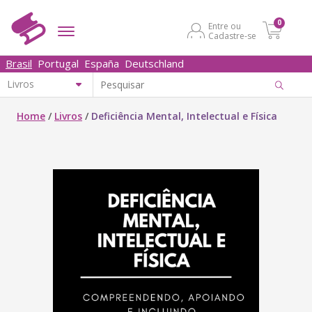
0
Entre ou
Cadastre-se
Brasil
Portugal
España
Deutschland
Home
/
Livros
/
Deficiência Mental, Intelectual e Física