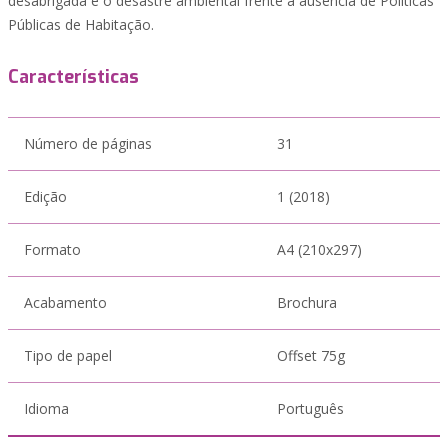
desabrigada e o desastre ambiental frente à ausência de Políticas
Públicas de Habitação.
Características
Número de páginas
31
Edição
1 (2018)
Formato
A4 (210x297)
Acabamento
Brochura
Tipo de papel
Offset 75g
Idioma
Português