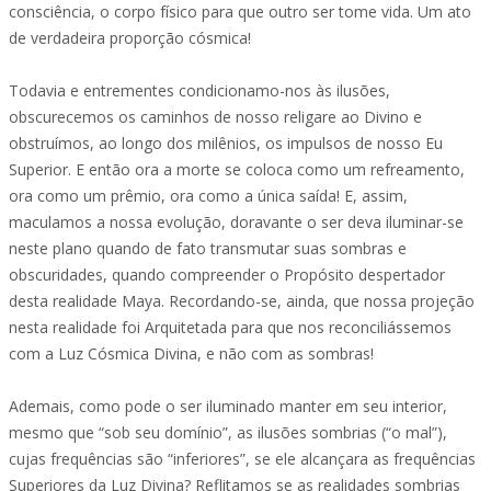
consciência, o corpo físico para que outro ser tome vida. Um ato
de verdadeira proporção cósmica!
Todavia e entrementes condicionamo-nos às ilusões,
obscurecemos os caminhos de nosso religare ao Divino e
obstruímos, ao longo dos milênios, os impulsos de nosso Eu
Superior. E então ora a morte se coloca como um refreamento,
ora como um prêmio, ora como a única saída! E, assim,
maculamos a nossa evolução, doravante o ser deva iluminar-se
neste plano quando de fato transmutar suas sombras e
obscuridades, quando compreender o Propósito despertador
desta realidade Maya. Recordando-se, ainda, que nossa projeção
nesta realidade foi Arquitetada para que nos reconciliássemos
com a Luz Cósmica Divina, e não com as sombras!
Ademais, como pode o ser iluminado manter em seu interior,
mesmo que “sob seu domínio”, as ilusões sombrias (“o mal”),
cujas frequências são “inferiores”, se ele alcançara as frequências
Superiores da Luz Divina? Reflitamos se as realidades sombrias