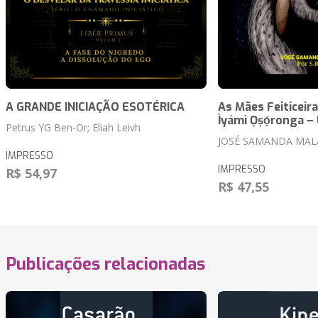
A GRANDE INICIAÇÃO ESOTÉRICA
As Mães Feiticeiras
Ìyámì Ọṣọ́ronga 
Petrus YG Ben-Or; Eliah Leivh
JOSÉ SAMANDA MAL
IMPRESSO
IMPRESSO
R$ 54,97
R$ 47,55
Publicações relacionadas