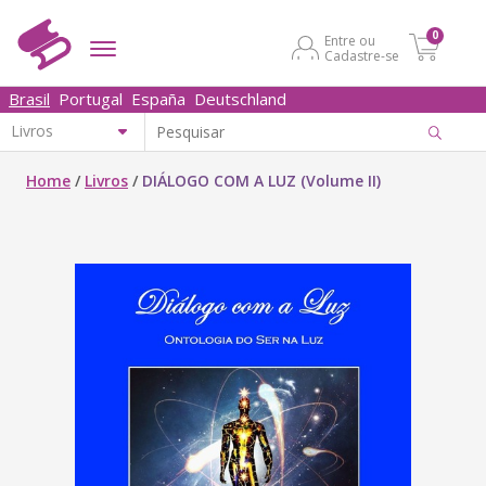
0
Entre ou
Cadastre-se
Brasil
Portugal
España
Deutschland
Home
/
Livros
/
DIÁLOGO COM A LUZ (Volume II)