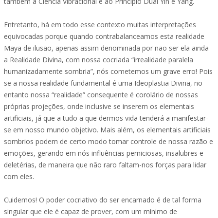
também à Ciência Vibracional e ao Princípio Dual Yin e Yang.
Entretanto, há em todo esse contexto muitas interpretações
equivocadas porque quando contrabalanceamos esta realidade
Maya de ilusão, apenas assim denominada por não ser ela ainda
a Realidade Divina, com nossa cocriada “irrealidade paralela
humanizadamente sombria”, nós cometemos um grave erro! Pois
se a nossa realidade fundamental é uma Ideoplastia Divina, no
entanto nossa “realidade” consequente é corolário de nossas
próprias projeções, onde inclusive se inserem os elementais
artificiais, já que a tudo a que dermos vida tenderá a manifestar-
se em nosso mundo objetivo. Mais além, os elementais artificiais
sombrios podem de certo modo tomar controle de nossa razão e
emoções, gerando em nós influências perniciosas, insalubres e
deletérias, de maneira que não raro faltam-nos forças para lidar
com eles.
Cuidemos! O poder cocriativo do ser encarnado é de tal forma
singular que ele é capaz de prover, com um mínimo de