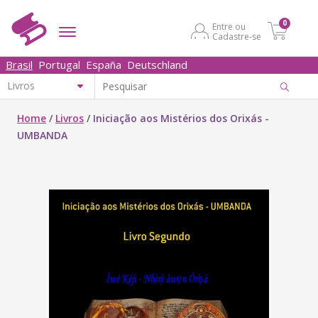
0
Entre ou
Cadastre-se
Brasil
Portugal
España
Deutschland
Home
/
Livros
/
Iniciação aos Mistérios dos Orixás -
UMBANDA