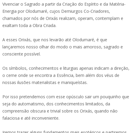
Vivenciar o Sagrado a partir da Criação do Espírito e da Matéria-
Energia por Olodumaré, cujos Demiurgos Co-Criadores,
chamados por nós de Orixás realizam, operam, contemplam e
exaltam toda a Obra Criada.
A esses Orixás, que nos levarão até Olodumaré, é que
lançaremos nosso olhar do modo o mais amoroso, sagrado e
consciente possível.
Os símbolos, conhecimentos e liturgias apenas indicam a direção,
o cerne onde se encontra a Essência, bem além dos véus de
nossas ilusões materialistas e maniqueístas.
Por isso pretendemos com esse opúsculo sair um pouquinho que
seja do automatismo, dos conhecimentos limitados, da
compreensão obscura e trivial sobre os Orixás, quando não
falaciosa e até inconveniente.
Iremos trazer alguns fundamentos mais esotéricos e partiremos