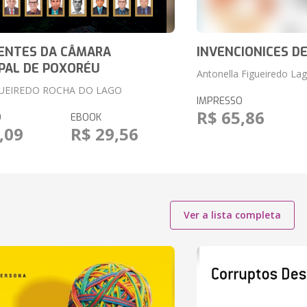
DENTES DA CÂMARA
INVENCIONICES D
PAL DE POXORÉU
Antonella Figueiredo L
GUEIREDO ROCHA DO LAGO
IMPRESSO
R$ 65,86
O
EBOOK
,09
R$ 29,56
Ver a lista completa