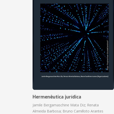
Hermenêutica jurídica
Jamile Bergamaschine Mata Diz; Renata
Almeida Barbosa; Bruno Camilloto Arantes