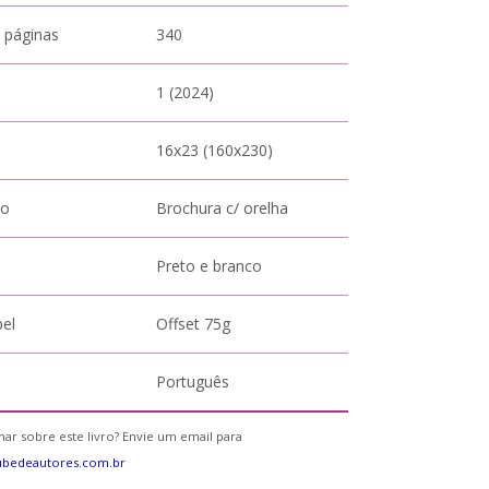
 páginas
340
1 (2024)
16x23 (160x230)
to
Brochura c/ orelha
Preto e branco
pel
Offset 75g
Português
ar sobre este livro? Envie um email para
ubedeautores.com.br