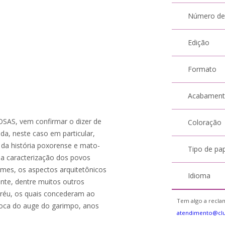
Número de
Edição
Formato
Acabamen
AS, vem confirmar o dizer de
Coloração
ada, neste caso em particular,
s da história poxorense e mato-
Tipo de pa
a caracterização dos povos
mes, os aspectos arquitetônicos
Idioma
ente, dentre muitos outros
réu, os quais concederam ao
Tem algo a reclam
época do auge do garimpo, anos
atendimento@cl