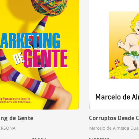
ing de Gente
Corruptos Desde C
ERSONA
Marcelo de Almeida Dua