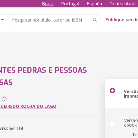
Brasil
Portugal
España
Deutschland
Publique seu l
TES PEDRAS E PESSOAS
SAS
Versã
impre
GUEIREDO ROCHA DO LAGO
Versã
ebook
vro: 641119
Le