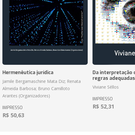
Hermenêutica jurídica
Da interpretação c
regras adequadas
Jamile Bergamaschine Mata Diz; Renata
Viviane Séllos
Almeida Barbosa; Bruno Camilloto
Arantes (Organizadores)
IMPRESSO
R$ 52,31
IMPRESSO
R$ 50,63