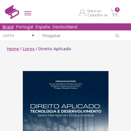
0
Entre ou
Cadastre-se
Brasil
Portugal
España
Deutschland
Home
/
Livros
/
Direito Aplicado