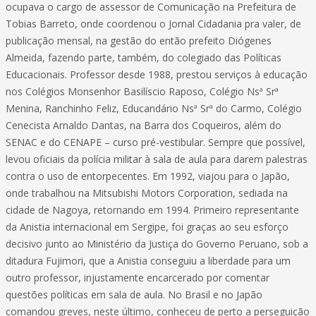
ocupava o cargo de assessor de Comunicação na Prefeitura de
Tobias Barreto, onde coordenou o Jornal Cidadania pra valer, de
publicação mensal, na gestão do então prefeito Diógenes
Almeida, fazendo parte, também, do colegiado das Políticas
Educacionais. Professor desde 1988, prestou serviços à educação
nos Colégios Monsenhor Basilíscio Raposo, Colégio Nsª Srª
Menina, Ranchinho Feliz, Educandário Nsª Srª do Carmo, Colégio
Cenecista Arnaldo Dantas, na Barra dos Coqueiros, além do
SENAC e do CENAPE – curso pré-vestibular. Sempre que possível,
levou oficiais da polícia militar à sala de aula para darem palestras
contra o uso de entorpecentes. Em 1992, viajou para o Japão,
onde trabalhou na Mitsubishi Motors Corporation, sediada na
cidade de Nagoya, retornando em 1994. Primeiro representante
da Anistia internacional em Sergipe, foi graças ao seu esforço
decisivo junto ao Ministério da Justiça do Governo Peruano, sob a
ditadura Fujimori, que a Anistia conseguiu a liberdade para um
outro professor, injustamente encarcerado por comentar
questões políticas em sala de aula. No Brasil e no Japão
comandou greves, neste último, conheceu de perto a perseguição