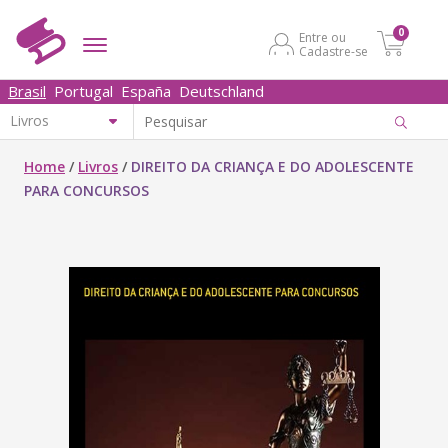
0
Entre ou
Cadastre-se
Brasil
Portugal
España
Deutschland
Home
/
Livros
/
DIREITO DA CRIANÇA E DO ADOLESCENTE
PARA CONCURSOS