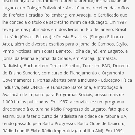
discriminação racial, também obtendo premiações na cidade de
Lagarto, no Colégio Polivalente. Aos 10 anos, recebeu das mãos
do Prefeito Heráclito Rollemberg, em Aracaju, o Certificado que
lhe concedia o título de secretário mirim da educação. Em 1987
teve poemas publicados em dois livros no Rio de Janeiro: Brasil
Literário (Crisalis Editora) e Poesia Brasileira (Shogun Editora e
Arte), além de diversos escritos para o Jornal de Campos, Styllo,
Primo Notícias, em Tobias Barreto, Folha da Jhô, em Lagarto, e
Jornal da Manhã e Jornal da Cidade, em Aracaju. Jornalista,
Radialista, Bacharel em Direito, Escritor, Tutor em EAD, Docente
do Ensino Superior, com curso de Planejamento e Orçamento
Governamentais, Portas Abertas para a inclusão - Educação Física
Inclusiva, pela UNICEF e Fundação Barcelona, e Introdução à
Avaliação de Impacto para Programas Sociais, possui mais de
1.000 títulos publicados. Em 1987, a convite, fez um programa
direcionado à cultura na Rádio Progresso de Lagarto, fato que o
estimulou a fazer o curso de radialista na cidade de Itabuna-BA,
tendo passado pela Rádio Progresso, Rádio Clube de Itapicuru,
Rádio Luandê FM e Rádio Imperatriz (atual Ilha AM). Em 1999,