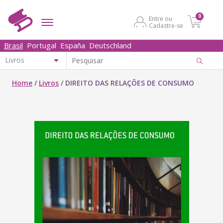
0
Entre ou
Cadastre-se
Brasil
Portugal
España
Deutschland
Home
/
Livros
/
DIREITO DAS RELAÇÕES DE CONSUMO