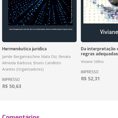
Hermenêutica jurídica
Da interpretação c
regras adequadas
Jamile Bergamaschine Mata Diz; Renata
Viviane Séllos
Almeida Barbosa; Bruno Camilloto
Arantes (Organizadores)
IMPRESSO
R$ 52,31
IMPRESSO
R$ 50,63
Comentários