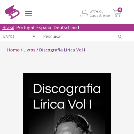
0
Entre ou
Cadastre-se
Brasil
Portugal
España
Deutschland
Home
/
Livros
/
Discografia Lírica Vol I