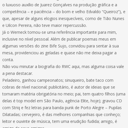
o luxuoso auxílio de Juarez Gonçalves na produção gráfica e a
competência – e paciência – do bom e velho Edvaldo “Queiroz”), e
que, apesar de alguns elogios inesquecíveis, como de Tião Nunes
e Uilcon Pereira, não teve maior repercussão.
Já o Werneck tornou-se uma referência importante para mim,
inclusive no nível pessoal. Além de publicar poemas meus em
algumas versões do zine Bife Sujo, convidou para sentar à sua
mesa, providenciou as geladas e quase não me deixa pagar a
conta.
Não vou minutar a biografia do RWC aqui, mas alguma coisa vale
a pena destacar.
Peladeiro, ganhou campeonatos; sinuqueiro, bate taco com
cobras de nível nacional; publicitário, é autor de ideias que se
tornaram matéria obrigatória no meio; pai, tem quatro filhos (uma
delas é top model em São Paulo, agência Elite, hoje); gravou CD
com Striq e fez letras para banda punk de Porto Alegre – Pupilas
Dilatadas; cervejeiro, é das melhores companhias que conheço;
leitor e ouvinte de música, tem uma erudição fudida; amigo, é