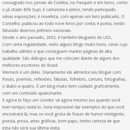
consagrado nos jornais de Curitiba, no Pasquim e em livros, como
o já citado Bife Sujo; é cartunista e pintor, tendo participado
várias exposições; é novelista, com apenas um livro publicado, O
Conselho; publicou ao todo nove livros por conta; é poeta, tendo
faturado diversos prêmios nacionais.
Desde o ano passado, 2003, é também blogueiro do UOL.
Com certa regularidade, visito alguns blogs muito bons, caras cujo
trabalho admiro e que conseguem manter páginas de alta
qualidade. São diálogos que me colocam diante de alguns dos
melhores escritores do Brasil.
Werneck é um deles. Diariamente ele alimenta seu blogue com
frases, poemas, reflexões, fábulas, folhetins, cartuns, fotografias,
o diabo-a-quatro. É um blog muito bem cuidado graficamente,
com um conteúdo apaixonante.
E agora te faço um convite: vá agora mesmo (ou quando você
tiver tempo) visitá-lo. Seria impossível dar exemplos do que você
encontrará lá, mas se você gosta de frases de humor inteligente,
poesia, prosa, artes gráficas, bom papo, tenho certeza de que
esta não será sua última visita.