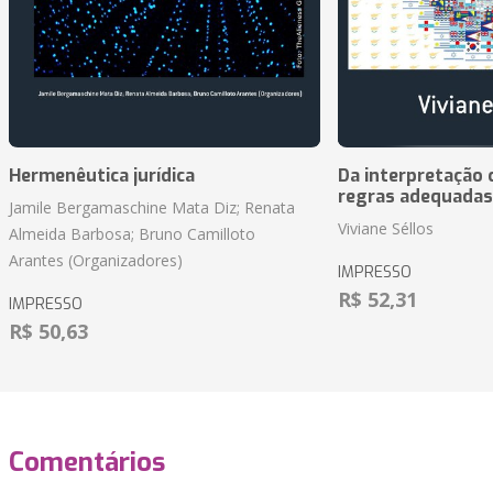
Hermenêutica jurídica
Da interpretação c
regras adequadas
Jamile Bergamaschine Mata Diz; Renata
Viviane Séllos
Almeida Barbosa; Bruno Camilloto
Arantes (Organizadores)
IMPRESSO
R$ 52,31
IMPRESSO
R$ 50,63
Comentários