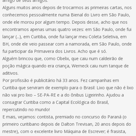
amigo de seus amigos.
Alguns muitos anos depois de trocarmos as primeiras cartas, nos
conhecemos pessoalmente numa Bienal do Livro em São Paulo,
onde ele morou por algum tempo. Depois desse, acho que nos
encontramos apenas umas quatro vezes: em São Paulo, onde fui
lançar (...), em Curitiba, onde fui lançar meu Coleta Seletiva, em
BH, onde ele veio passear com a namorada, em São Paulo, onde
fui participar da Primavera dos Livros. Acho que é só.
Alguém brincou que, como Obelix, que caiu num caldeirão de
poção mágica quando era criança, Werneck caiu num tanque de
aditivos.
Por profissão é publicitário há 33 anos. Fez campanhas em
Curitiba que serviram de exemplo para o Brasil: Lixo que não é lixo
não vai pro lixo – SE-PA-RE e a do ônibus Ligeirinho. Ajudou a
consagrar Curitiba como a Capital Ecológica do Brasil,
repercutindo no mundo!
E mais, vejamos: contista, premiado no concurso do Paraná (o
primeiro curitibano depois de Dalton Trevisan, 20 anos depois do
mestre), com o excelente livro Máquina de Escrever; é frasista,