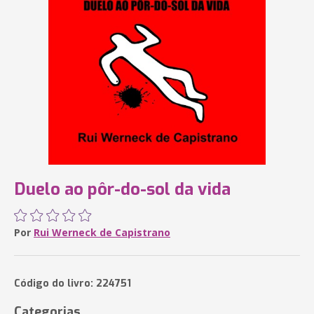
Duelo ao pôr-do-sol da vida
Por
Rui Werneck de Capistrano
Código do livro: 224751
Categorias