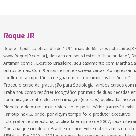
Roque JR
Roque JR publica obras desde 1994, mais de 65 livros publicados[37 
www.RoqueJR.com.br], destaca em seus textos a "bipolaridade", S
Antimanicomial, Exército Brasileiro, seu casamento com Martha Sa
outros temas. Com 9 anos de idade escrevia cartas. Ao ingressar n
confirmou a importância de guardar os “documentos históricos”.
Trocou o curso de graduação para Sociologia, ambos cursos com 
Trabalhou como repórter fotográfico por mais de duas décadas e
comunicação, entre eles, com imagens(e textos) publicadas no Zer
Pioneiro e de outros municípios, em especial vários jornais(já exti
Farroupilha-RS, onde, por algum tempo foi o produtor executivo.
Fotografia de sua autoria, publicada em julho de 2007, capa inteira
Operária que circulou o Brasil e exterior. Entre outras áreas da fot
65ºJabuti. Em 2022 e 2021 participou dos concursos literários Ja