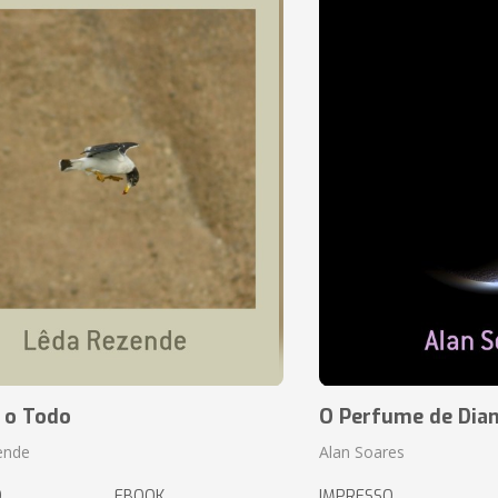
 o Todo
O Perfume de Dia
ende
Alan Soares
O
EBOOK
IMPRESSO