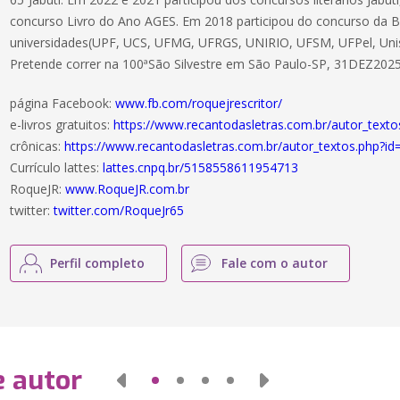
concurso Livro do Ano AGES. Em 2018 participou do concurso da Bi
universidades(UPF, UCS, UFMG, UFRGS, UNIRIO, UFSM, UFPel, Uni
Pretende correr na 100ªSão Silvestre em São Paulo-SP, 31DEZ2025
página Facebook:
www.fb.com/roquejrescritor/
e-livros gratuitos:
https://www.recantodasletras.com.br/autor_tex
crônicas:
https://www.recantodasletras.com.br/autor_textos.php?i
Currículo lattes:
lattes.cnpq.br/5158558611954713
RoqueJR:
www.RoqueJR.com.br
twitter:
twitter.com/RoqueJr65
Perfil completo
Fale com o autor
e autor