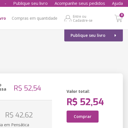
-
Publique seu livro
Acompanhe seus pedidos
Ajuda
0
Entre ou
ivro
Compras em quantidade
Cadastre-se
Publique seu livro
o
R$ 52,54
ssa
Valor total:
R$ 52,54
o
R$ 42,62
Comprar
ia em Pensática