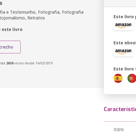
s
afia e Testemunho, Fotografia, Fotografia
Este livro
otojornalismo, Retratos
 este livro
Este eboo
trecho
ista
2638
vezes desde 16/02/2019
Este livr
Característi
ISBN