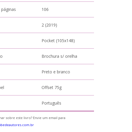
 páginas
106
2 (2019)
Pocket (105x148)
to
Brochura s/ orelha
Preto e branco
pel
Offset 75g
Português
ar sobre este livro? Envie um email para
ubedeautores.com.br