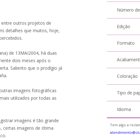
Número de
 entre outros projetos de
Edição
ns detalhes que muitos, hoje,
ercebidos.
Formato
mana) de 13MAI2004, há duas
Acabamen
amente dois meses após o
erta. Saliento que o prodígio já
fia.
Coloração
outras imagens fotográficas
Tipo de pa
ais utilizados por todas as
Idioma
gistrar imagens é tão grande
Tem algo a reclam
o, certas imagens de ótima
atendimento@cl
ico.