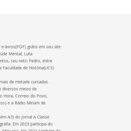
e-livros(PDF) grátis em seu site
aúde Mental, Luta
ntos, seu neto Pedro, entre
a Faculdade de História(UCS)
mais de metade cursadas.
m diversos meios de
o Hora, Correio do Povo,
ntos) e a Rádio Miriam de
(em A3) do jornal A Classe
ografia. Em 2023 participa do
buti, Minuano. Em 2021 também do