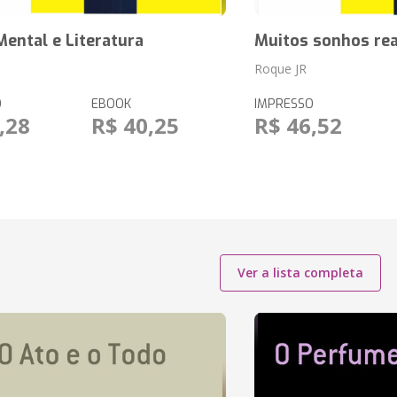
ental e Literatura
Muitos sonhos rea
Roque JR
O
EBOOK
IMPRESSO
,28
R$ 40,25
R$ 46,52
Ver a lista completa