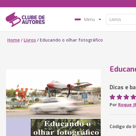
Menu
Home
/
Livros
/
Educando o olhar fotográfico
Educand
Dicas e b
Por
Roque J
Código do l