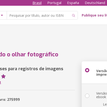
Brasil
Portugal
España
Deutschland
Publique seu l
o o olhar fotográfico
ases para registros de imagens
Versã
impre
R
Versã
ebook
ivro: 275999
Le