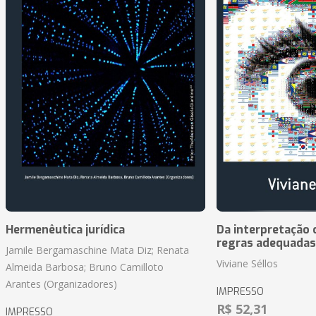
Hermenêutica jurídica
Da interpretação c
regras adequadas
Jamile Bergamaschine Mata Diz; Renata
Viviane Séllos
Almeida Barbosa; Bruno Camilloto
Arantes (Organizadores)
IMPRESSO
R$ 52,31
IMPRESSO