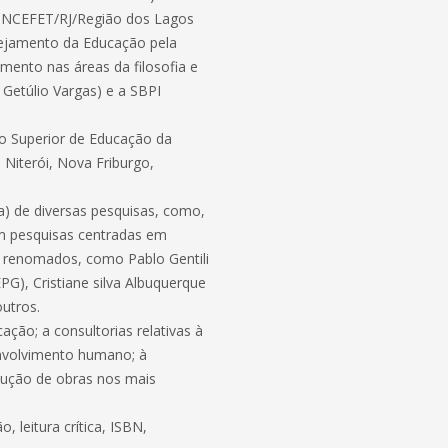
UNCEFET/RJ/Região dos Lagos
nejamento da Educação pela
amento nas áreas da filosofia e
o Getúlio Vargas) e a SBPI
to Superior de Educação da
Niterói, Nova Friburgo,
ca) de diversas pesquisas, como,
em pesquisas centradas em
es renomados, como Pablo Gentili
G), Cristiane silva Albuquerque
utros.
ação; a consultorias relativas à
nvolvimento humano; à
odução de obras nos mais
leitura crítica, ISBN,