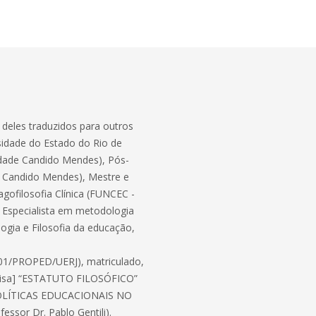
 deles traduzidos para outros
rsidade do Estado do Rio de
dade Candido Mendes), Pós-
e Candido Mendes), Mestre e
gofilosofia Clínica (FUNCEC -
, Especialista em metodologia
ogia e Filosofia da educação,
001/PROPED/UERJ), matriculado,
quisa] “ESTATUTO FILOSÓFICO”
e “POLÍTICAS EDUCACIONAIS NO
ssor Dr. Pablo Gentili).