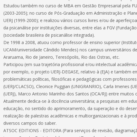
Estudou também no curso de MBA em Gestão Empresarial pela F
(2003-2005); no curso de Pós-Graduação em Administração e Pla
UERJ (1999-2000); e realizou vários cursos livres e/ou de aperfeiço
da psicanálise por instituições diversas, entre elas a FGV (Fundaçã
(sociedade brasileira de psicanálise integrada).
De 1998 a 2008, atuou como professor de ensino superior (Institu
UCAM/universidade Cândido Mendes) nos campus universitários de 
Araruama, Rio de Janeiro, Teresópolis, Rio das Ostras, etc.
Participou (em sua trajetória profissional e/ou intelectual acadêmi
por exemplo, o projeto UERJ-DEGASE, relativo à (EJA) e também 
problemáticas políticas, filosóficas e pedagógicas com professor
(UERJ/CLACSO), Cleonice Puggian (UNIGRANRIO), Carla Imenes (UEP
(UERJ), Marco Antonio Marinho dos Santos (OCA/RJ) entre muitos o
Atualmente dedica-se à docência universitária; a pesquisas em educ
educação, no sentido do aprimoramento, da superação e do dese
realização de palestras acadêmicas e multiorganizacionais e à pr
diversos campos do saber.
ATSOC EDITIONS - EDITORA (Para serviços de revisão, diagramação, 