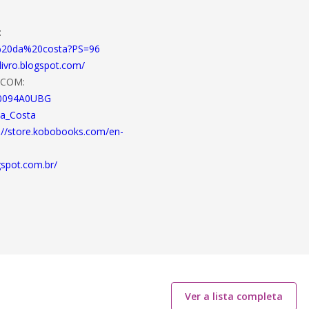
:
do%20da%20costa?PS=96
livro.blogspot.com/
.COM:
B0094A0UBG
Da_Costa
://store.kobobooks.com/en-
gspot.com.br/
Ver a lista completa