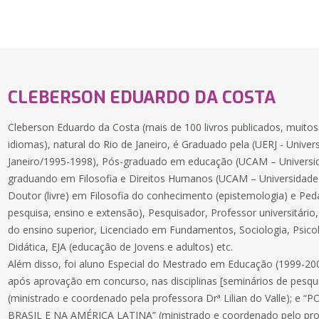
CLEBERSON EDUARDO DA COSTA
Cleberson Eduardo da Costa (mais de 100 livros publicados, muitos
idiomas), natural do Rio de Janeiro, é Graduado pela (UERJ - Unive
Janeiro/1995-1998), Pós-graduado em educação (UCAM – Universi
graduando em Filosofia e Direitos Humanos (UCAM – Universidad
Doutor (livre) em Filosofia do conhecimento (epistemologia) e Peda
pesquisa, ensino e extensão), Pesquisador, Professor universitário
do ensino superior, Licenciado em Fundamentos, Sociologia, Psicol
Didática, EJA (educação de Jovens e adultos) etc.
Além disso, foi aluno Especial do Mestrado em Educação (1999-2
após aprovação em concurso, nas disciplinas [seminários de pes
(ministrado e coordenado pela professora Drª Lilian do Valle); 
BRASIL E NA AMÉRICA LATINA” (ministrado e coordenado pelo profe