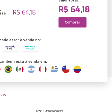
Valor total:
R$ 64,18
o
R$ 64,18
ssa
Comprar
 pode estar à venda na:
o também está à venda em:
cas
978-1479365937