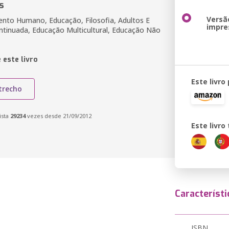
s
Versã
nto Humano, Educação, Filosofia, Adultos E
impre
tinuada, Educação Multicultural, Educação Não
 este livro
Este livro
trecho
ista
29234
vezes desde 21/09/2012
Este livr
Característi
ISBN