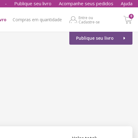
-
Publique seu livro
Acompanhe seus pedidos
Ajuda
0
Entre ou
ivro
Compras em quantidade
Cadastre-se
Publique seu livro