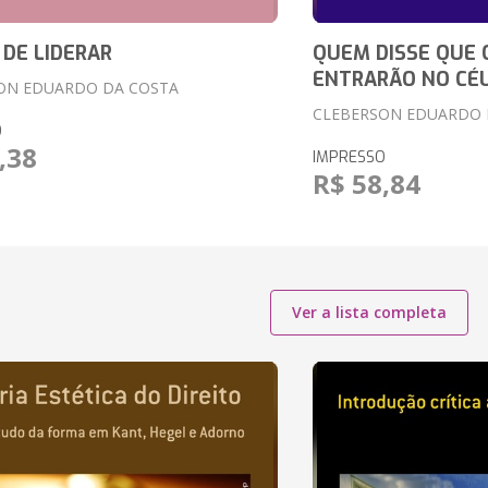
 DE LIDERAR
QUEM DISSE QUE 
ENTRARÃO NO CÉ
ON EDUARDO DA COSTA
CLEBERSON EDUARDO 
O
,38
IMPRESSO
R$ 58,84
Ver a lista completa