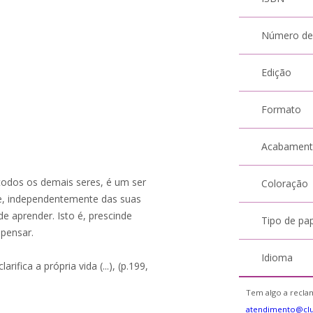
Número de
Edição
Formato
Acabamen
todos os demais seres, é um ser
Coloração
 ele, independentemente das suas
de aprender. Isto é, prescinde
Tipo de pa
 pensar.
Idioma
arifica a própria vida (...), (p.199,
Tem algo a reclam
atendimento@cl