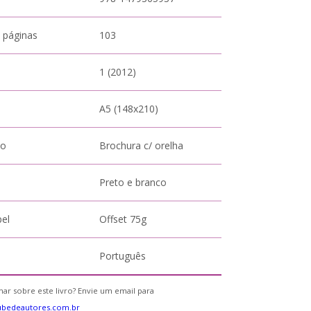
 páginas
103
1 (2012)
A5 (148x210)
to
Brochura c/ orelha
Preto e branco
pel
Offset 75g
Português
ar sobre este livro? Envie um email para
ubedeautores.com.br