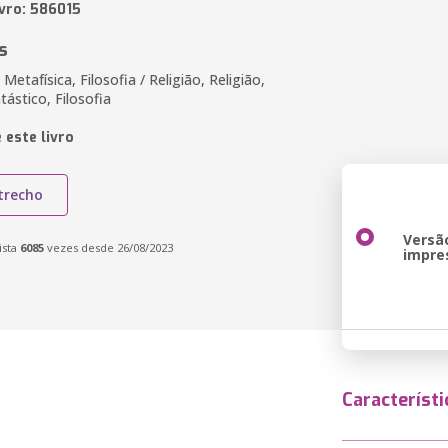
ivro: 586015
s
etafísica, Filosofia / Religião, Religião,
ástico, Filosofia
 este livro
trecho
Versã
ista
6085
vezes desde 26/08/2023
impre
Característi