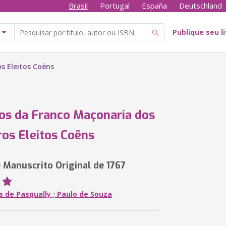
Brasil
Portugal
España
Deutschland
Publique seu l
s Eleitos Coëns
os da Franco Maçonaria dos
ros Eleitos Coëns
Manuscrito Original de 1767
s de Pasqually ; Paulo de Souza