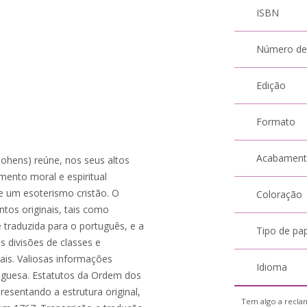
ISBN
Número de
Edição
Formato
Acabamen
ohens) reúne, nos seus altos
ento moral e espiritual
e um esoterismo cristão. O
Coloração
tos originais, tais como
e traduzida para o português, e a
Tipo de pa
 divisões de classes e
ais. Valiosas informações
Idioma
tuguesa. Estatutos da Ordem dos
esentando a estrutura original,
Tem algo a reclam