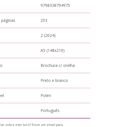
9798338794975
 páginas
253
2 (2024)
A5 (148x210)
to
Brochura c/ orelha
Preto e branco
pel
Polen
Português
ar sobre este livro? Envie um email para