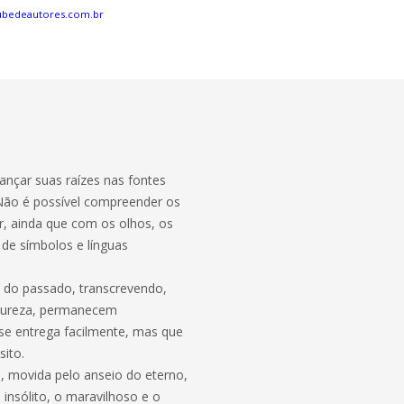
ubedeautores.com.br
a
lançar suas raízes nas fontes
 Não é possível compreender os
ar, ainda que com os olhos, os
de símbolos e línguas
 do passado, transcrevendo,
natureza, permanecem
se entrega facilmente, mas que
sito.
a, movida pelo anseio do eterno,
insólito, o maravilhoso e o