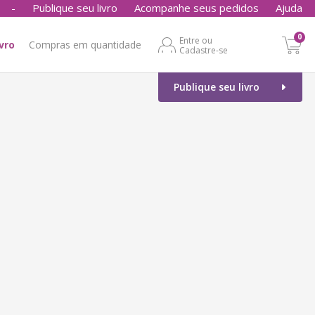
-
Publique seu livro
Acompanhe seus pedidos
Ajuda
0
Entre ou
ivro
Compras em quantidade
Cadastre-se
Publique seu livro