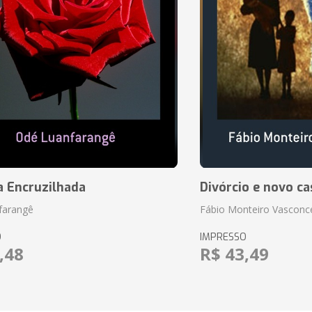
a Encruzilhada
Divórcio e novo ca
farangê
Fábio Monteiro Vasconc
O
IMPRESSO
,48
R$ 43,49