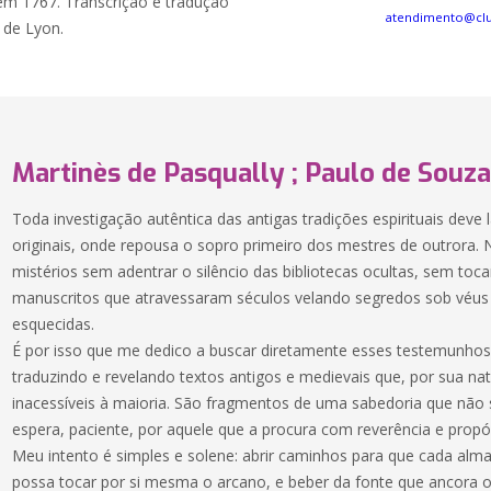
em 1767. Transcrição e tradução
atendimento@cl
 de Lyon.
Martinès de Pasqually ; Paulo de Souz
Toda investigação autêntica das antigas tradições espirituais deve 
originais, onde repousa o sopro primeiro dos mestres de outrora.
mistérios sem adentrar o silêncio das bibliotecas ocultas, sem toc
manuscritos que atravessaram séculos velando segredos sob véus 
esquecidas.
É por isso que me dedico a buscar diretamente esses testemunhos
traduzindo e revelando textos antigos e medievais que, por sua 
inacessíveis à maioria. São fragmentos de uma sabedoria que não 
espera, paciente, por aquele que a procura com reverência e propó
Meu intento é simples e solene: abrir caminhos para que cada alm
possa tocar por si mesma o arcano, e beber da fonte que ancora o 