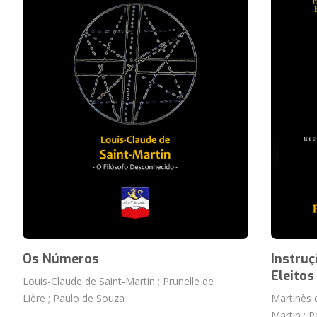
Os Números
Instru
Eleitos
Louis-Claude de Saint-Martin ; Prunelle de
Lière ; Paulo de Souza
Martinès d
Martin ; 