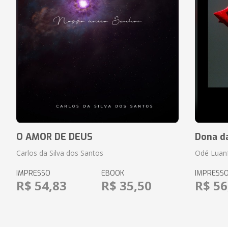
O AMOR DE DEUS
Dona d
Carlos da Silva dos Santos
Odé Luan
IMPRESSO
EBOOK
IMPRESS
R$ 54,83
R$ 35,50
R$ 56