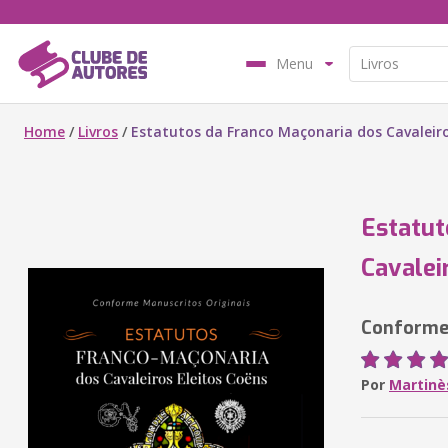
Menu
Home
/
Livros
/
Estatutos da Franco Maçonaria dos Cavaleiro
Estatut
Cavalei
Conforme 
Por
Martinè