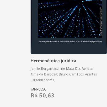
Hermenêutica jurídica
Jamile Bergamaschine Mata Diz; Renata
Almeida Barbosa; Bruno Camilloto Arantes
(Organizadores)
IMPRESSO
R$ 50,63