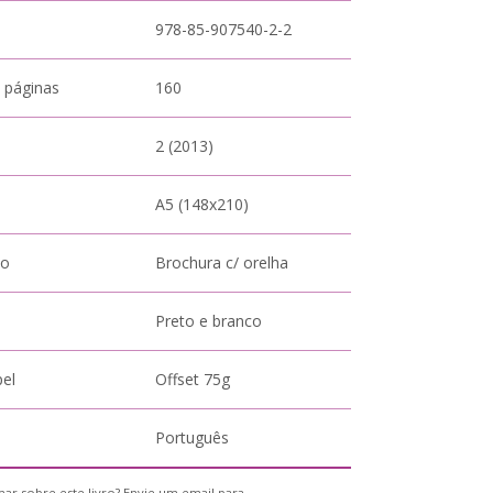
978-85-907540-2-2
 páginas
160
2 (2013)
A5 (148x210)
to
Brochura c/ orelha
Preto e branco
pel
Offset 75g
Português
ar sobre este livro? Envie um email para