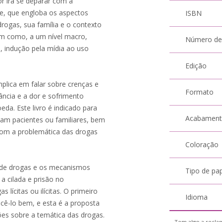
or irá se deparar com a
e, que engloba os aspectos
ISBN
drogas, sua família e o contexto
em como, a um nível macro,
Número de
, indução pela mídia ao uso
Edição
plica em falar sobre crenças e
Formato
ância e a dor e sofrimento
a. Este livro é indicado para
Acabamen
am pacientes ou familiares, bem
com a problemática das drogas
Coloração
o de drogas e os mecanismos
Tipo de pa
a cilada e prisão no
lícitas ou ilícitas. O primeiro
Idioma
ê-lo bem, e esta é a proposta
ões sobre a temática das drogas.
Tem algo a reclam