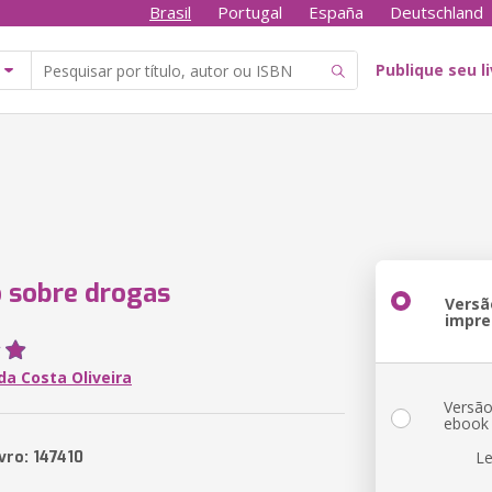
Brasil
Portugal
España
Deutschland
Publique seu l
 sobre drogas
Versã
impre
 da Costa Oliveira
Versã
ebook
vro: 147410
Le