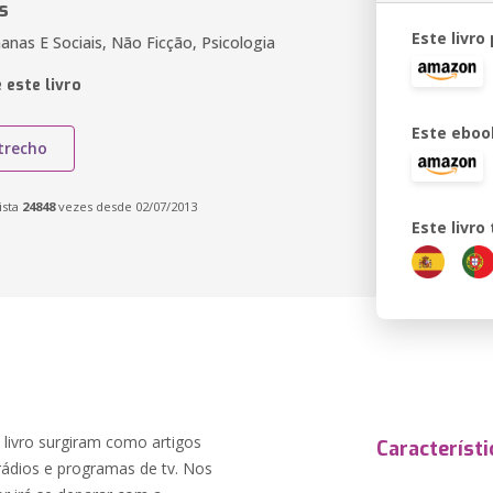
s
Este livro
anas E Sociais, Não Ficção, Psicologia
 este livro
Este eboo
trecho
ista
24848
vezes desde 02/07/2013
Este livr
 livro surgiram como artigos
Característi
 rádios e programas de tv. Nos