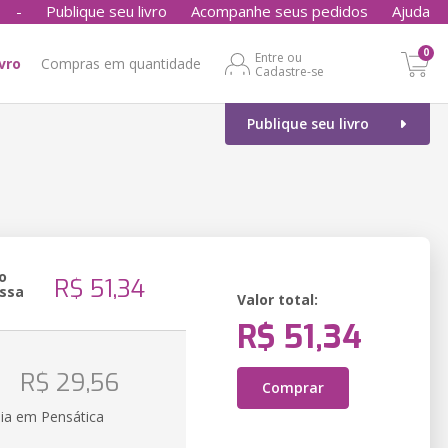
-
Publique seu livro
Acompanhe seus pedidos
Ajuda
0
Entre ou
ivro
Compras em quantidade
Cadastre-se
Publique seu livro
o
R$ 51,34
ssa
Valor total:
R$ 51,34
o
R$ 29,56
Comprar
ia em Pensática