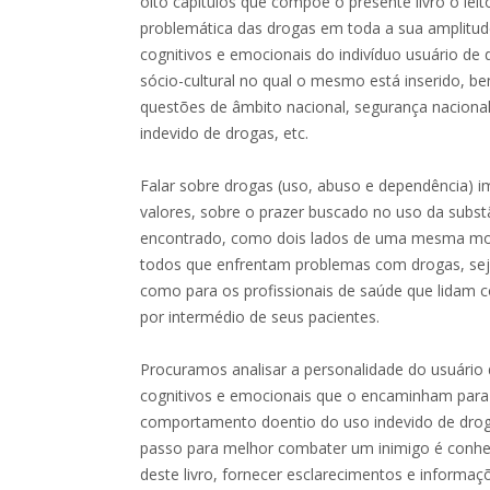
oito capítulos que compõe o presente livro o leit
problemática das drogas em toda a sua amplitud
cognitivos e emocionais do indivíduo usuário de 
sócio-cultural no qual o mesmo está inserido, b
questões de âmbito nacional, segurança nacional
indevido de drogas, etc.
Falar sobre drogas (uso, abuso e dependência) im
valores, sobre o prazer buscado no uso da subst
encontrado, como dois lados de uma mesma moed
todos que enfrentam problemas com drogas, sej
como para os profissionais de saúde que lidam 
por intermédio de seus pacientes.
Procuramos analisar a personalidade do usuári
cognitivos e emocionais que o encaminham para 
comportamento doentio do uso indevido de drogas 
passo para melhor combater um inimigo é conhec
deste livro, fornecer esclarecimentos e informaç