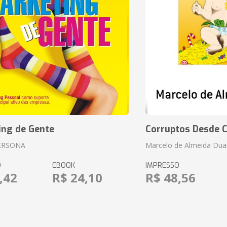
ing de Gente
Corruptos Desde C
ERSONA
Marcelo de Almeida Dua
O
EBOOK
IMPRESSO
,42
R$ 24,10
R$ 48,56